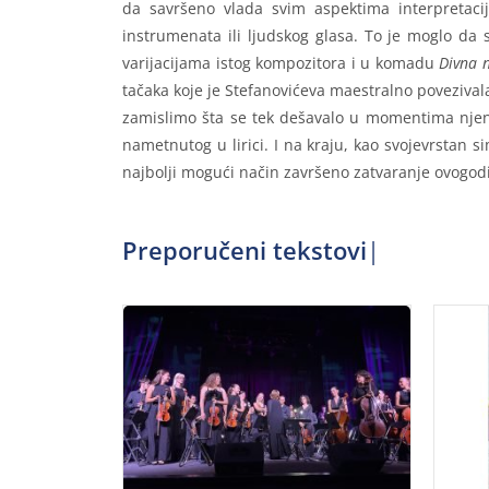
da savršeno vlada svim aspektima interpretacije
instrumenata ili ljudskog glasa. To je moglo da
varijacijama istog kompozitora i u komadu
Divna
tačaka koje je Stefanovićeva maestralno povezival
zamislimo šta se tek dešavalo u momentima njeno
nametnutog u lirici. I na kraju, kao svojevrstan 
najbolji mogući način završeno zatvaranje ovogo
Preporučeni tekstovi: