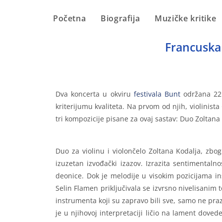
Početna
Biografija
Muzičke kritike
Francuska 
Dva koncerta u okviru
festivala Bunt
održana 22.
kriterijumu kvaliteta. Na prvom od njih, violinist
tri kompozicije pisane za ovaj sastav: Duo Zoltan
Duo za violinu i violončelo Zoltana Kodalja, zbo
izuzetan izvođački izazov. Izrazita sentimentaln
deonice. Dok je melodije u visokim pozicijama ins
Selin Flamen priključivala se izvrsno nivelisanim t
instrumenta koji su zapravo bili sve, samo ne pra
je u njihovoj interpretaciji ličio na lament dovede