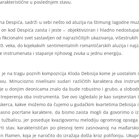
 karakteristične u poslednjem stavu.
ana Despića, sadrži u sebi nešto od aluzija na štimung lagodne muzi
 on kod Despića zaista i jeste ̶ objektiviziran i hladno nedostupan
ikcionalni svet sastavljen od najrazličitijih ukazivanja, višestruki
. veka, do kojekakvih sentimentalnih romantičarskih aluzija i najza
 instrumenata i stapanje njihovog zvuka u jednu energiju.
ski je na tragu poznih kompozicija Kloda Debisija kome je uostalom 
vu. Minuciozno nivelisani sudari različitih karaktera dva instrume
je u donjim deonicama znalo da bude robustno i grubo, a slobodni
treperenja oba instrumenta. Sve ovo izgledalo je kao svojevrstan
ji skerca, kakve možemo da čujemo u gudačkim kvartetima Debisija 
 jasno pocrtane karaktere, da bismo zaista mogli da govorimo o izra
o tužbalicu, jer poseduje kvazigovornu melodiju ogromnog opsega 
ti stav, karakterističan po plesnoj temi zasnovanoj na mađarskom
in Flamen, koja je naročito do izražaja došla kroz polifoniju. Ukupn