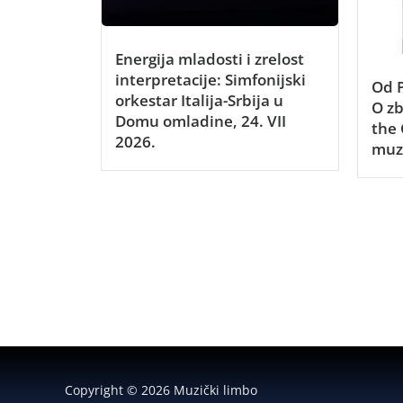
Energija mladosti i zrelost
interpretacije: Simfonijski
Od P
orkestar Italija-Srbija u
O z
Domu omladine, 24. VII
the 
2026.
muz
Copyright © 2026 Muzički limbo