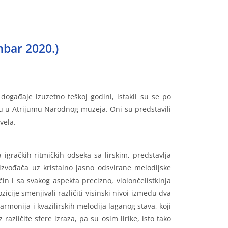
mbar 2020.)
ogađaje izuzetno teškoj godini, istakli su se po
liku u Atrijumu Narodnog muzeja. Oni su predstavili
vela.
igračkih ritmičkih odseka sa lirskim, predstavlja
 izvođača uz kristalno jasno odsvirane melodijske
in i sa svakog aspekta precizno, violončelistkinja
icije smenjivali različiti visinski nivoi između dva
monija i kvazilirskih melodija laganog stava, koji
različite sfere izraza, pa su osim lirike, isto tako