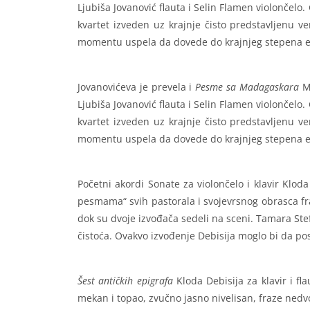
Ljubiša Jovanović flauta i Selin Flamen violončelo
kvartet izveden uz krajnje čisto predstavljenu v
momentu uspela da dovede do krajnjeg stepena eks
Jovanovićeva je prevela i
Pesme
sa
Madagaskara
Mo
Ljubiša Jovanović flauta i Selin Flamen violončelo
kvartet izveden uz krajnje čisto predstavljenu v
momentu uspela da dovede do krajnjeg stepena eks
Početni akordi Sonate za violončelo i klavir Klod
pesmama“ svih pastorala i svojevrsnog obrasca fra
dok su dvoje izvođača sedeli na sceni. Tamara Stef
čistoća. Ovakvo izvođenje Debisija moglo bi da po
Šest
antičkih
epigrafa
Kloda Debisija za klavir i fl
mekan i topao, zvučno jasno nivelisan, fraze nedv