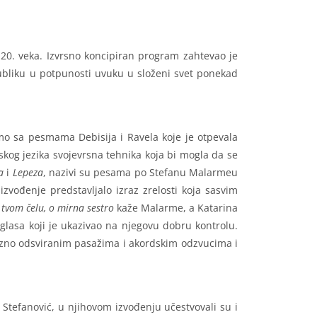
 20. veka. Izvrsno koncipiran program zahtevao je
 publiku u potpunosti uvuku u složeni svet ponekad
mo sa pesmama Debisija i Ravela koje je otpevala
skog jezika svojevrsna tehnika koja bi mogla da se
a
i
Lepeza
, nazivi su pesama po Stefanu Malarmeu
izvođenje predstavljalo izraz zrelosti koja sasvim
 tvom čelu, o mirna sestro
kaže Malarme, a Katarina
 glasa koji je ukazivao na njegovu dobru kontrolu.
cizno odsviranim pasažima i akordskim odzvucima i
 Stefanović, u njihovom izvođenju učestvovali su i