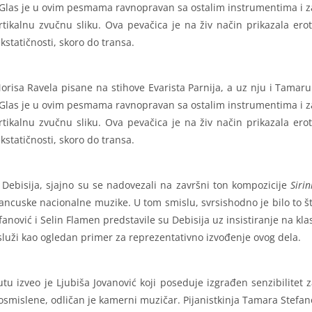
. Glas je u ovim pesmama ravnopravan sa ostalim instrumentima i za
ertikalnu zvučnu sliku. Ova pevačica je na živ način prikazala er
tatičnosti, skoro do transa.
risa Ravela pisane na stihove Evarista Parnija, a uz nju i Tamaru
. Glas je u ovim pesmama ravnopravan sa ostalim instrumentima i za
ertikalnu zvučnu sliku. Ova pevačica je na živ način prikazala er
tatičnosti, skoro do transa.
a Debisija, sjajno su se nadovezali na završni ton kompozicije
Sirin
ncuske nacionalne muzike. U tom smislu, svrsishodno je bilo to št
anović i Selin Flamen predstavile su Debisija uz insistiranje na kla
služi kao ogledan primer za reprezentativno izvođenje ovog dela.
autu izveo je Ljubiša Jovanović koji poseduje izgrađen senzibilitet
osmislene, odličan je kamerni muzičar. Pijanistkinja Tamara Stefa