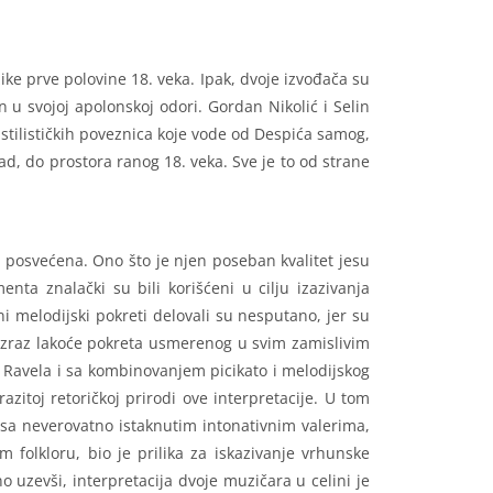
ke prve polovine 18. veka. Ipak, dvoje izvođača su
 u svojoj apolonskoj odori. Gordan Nikolić i Selin
h stilističkih poveznica koje vode od Despića samog,
d, do prostora ranog 18. veka. Sve je to od strane
i posvećena. Ono što je njen poseban kvalitet jesu
nta znalački su bili korišćeni u cilju izazivanja
 melodijski pokreti delovali su nesputano, jer su
 izraz lakoće pokreta usmerenog u svim zamislivim
i Ravela i sa kombinovanjem picikato i melodijskog
zitoj retoričkoj prirodi ove interpretacije. U tom
sa neverovatno istaknutim intonativnim valerima,
 folkloru, bio je prilika za iskazivanje vrhunske
o uzevši, interpretacija dvoje muzičara u celini je