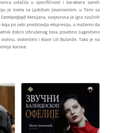
onica uvlačila u specifičnosti i karaktere samih
oju je izvela sa Ljubišom Jovanovićem, u Temi sa
r
Cantéyodjayâ
Mesijana, svojevrsna je igra zvučnih
e koja po sebi predstavlja ekspresiju, a možemo da
umetnik dobro izbrušenog tona posebno sugestivno
violinu, violončelo i klavir Lili Bulanže. Tako je na
demije korone.