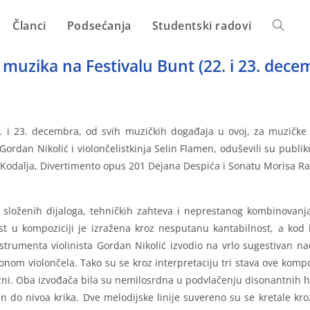
Članci
Podsećanja
Studentski radovi
muzika na Festivalu Bunt (22. i 23. dece
 i 23. decembra, od svih muzičkih događaja u ovoj, za muzičke d
a Gordan Nikolić i violončelistkinja Selin Flamen, oduševili su pub
a Kodalja, Divertimento opus 201 Dejana Despića i Sonatu Morisa Ra
g složenih dijaloga, tehničkih zahteva i neprestanog kombinovanja 
ost u kompoziciji je izražena kroz nesputanu kantabilnost, a kod
trumenta violinista Gordan Nikolić izvodio na vrlo sugestivan nač
onom violončela. Tako su se kroz interpretaciju tri stava ove kompoz
zni. Oba izvođača bila su nemilosrdna u podvlačenju disonantnih har
n do nivoa krika. Dve melodijske linije suvereno su se kretale kroz 