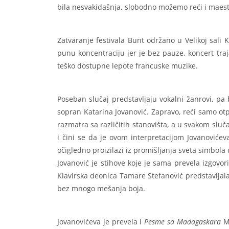
bila nesvakidašnja, slobodno možemo reći i maest
Zatvaranje festivala Bunt održano u Velikoj sali
punu koncentraciju jer je bez pauze, koncert traj
teško dostupne lepote francuske muzike.
Poseban slučaj predstavljaju vokalni žanrovi, p
sopran Katarina Jovanović. Zapravo, reći samo otp
razmatra sa različitih stanovišta, a u svakom sluč
i čini se da je ovom interpretacijom Jovanovićeva
očigledno proizilazi iz promišljanja sveta simbola 
Jovanović je stihove koje je sama prevela izgovor
Klavirska deonica Tamare Stefanović predstavljal
bez mnogo mešanja boja.
Jovanovićeva je prevela i
Pesme
sa
Madagaskara
Mo