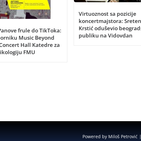
Virtuoznost sa pozicije
koncertmajstora: Srete
Krstić oduševio beogra
anove frule do TikToka:
publiku na Vidovdan
borniku Music Beyond
Concert Hall Katedre za
ikologiju FMU
Powered by Miloš Petrović