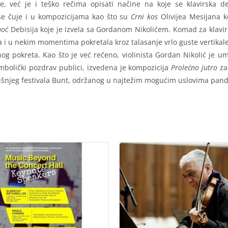
, već je i teško rečima opisati načine na koje se klavirska de
 se čuje i u kompozicijama kao što su
Crni
kos
Olivijea Mesijana k
noć
Debisija koje je izvela sa Gordanom Nikolićem. Komad za klavi
a i u nekim momentima pokretala kroz talasanje vrlo guste vertikal
g pokreta. Kao što je već rečeno, violinista Gordan Nikolić je 
simbolički pozdrav publici, izvedena je kompozicija
Prolećno
jutro
za 
dišnjeg festivala Bunt, održanog u najtežim mogućim uslovima pan