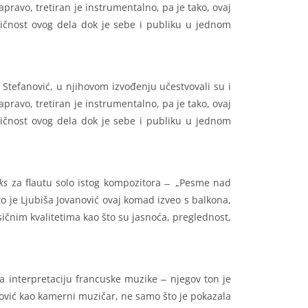
pravo, tretiran je instrumentalno, pa je tako, ovaj
otičnost ovog dela dok je sebe i publiku u jednom
 Stefanović, u njihovom izvođenju učestvovali su i
pravo, tretiran je instrumentalno, pa je tako, ovaj
otičnost ovog dela dok je sebe i publiku u jednom
ks
za flautu solo istog kompozitora ̶ „Pesme nad
o je Ljubiša Jovanović ovaj komad izveo s balkona,
sičnim kvalitetima kao što su jasnoća, preglednost,
 za interpretaciju francuske muzike ‒ njegov ton je
nović kao kamerni muzičar, ne samo što je pokazala