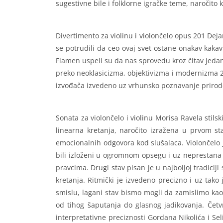
sugestivne bile i folklorne igračke teme, naročito
Divertimento za violinu i violončelo opus 201 Dej
se potrudili da ceo ovaj svet ostane onakav kakav
Flamen uspeli su da nas sprovedu kroz čitav jedan f
preko neoklasicizma, objektivizma i modernizma 20
izvođača izvedeno uz vrhunsko poznavanje prirode
Sonata za violončelo i violinu Morisa Ravela stil
linearna kretanja, naročito izražena u prvom sta
emocionalnih odgovora kod slušalaca. Violončelo 
bili izloženi u ogromnom opsegu i uz neprestana 
pravcima. Drugi stav pisan je u najboljoj tradici
kretanja. Ritmički je izvedeno precizno i uz tako
smislu, lagani stav bismo mogli da zamislimo ka
od tihog šaputanja do glasnog jadikovanja. Četvr
interpretativne preciznosti Gordana Nikolića i Sel