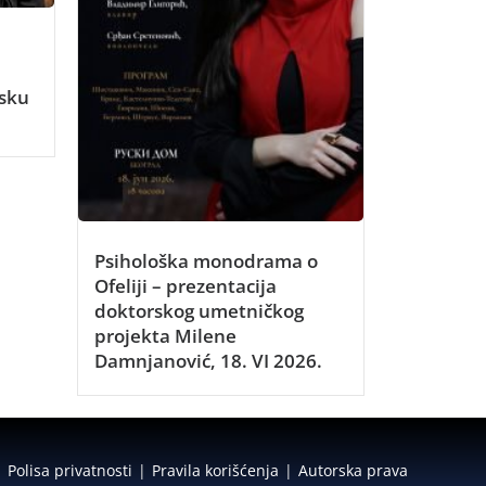
n
dsku
Psihološka monodrama o
Ofeliji – prezentacija
doktorskog umetničkog
projekta Milene
Damnjanović, 18. VI 2026.
Polisa privatnosti
Pravila korišćenja
Autorska prava