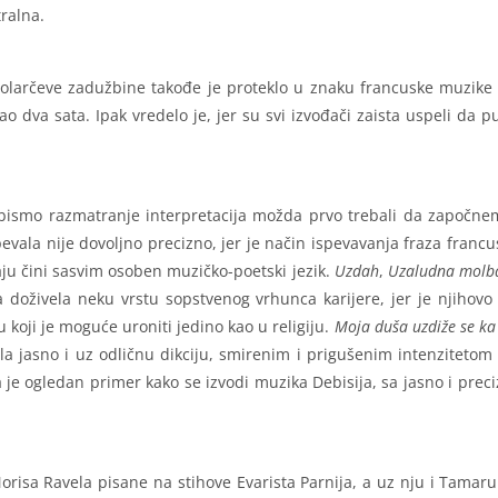
ralna.
 Kolarčeve zadužbine takođe je proteklo u znaku francuske muzike
ao dva sata. Ipak vredelo je, jer su svi izvođači zaista uspeli da
a bismo razmatranje interpretacija možda prvo trebali da započne
evala nije dovoljno precizno, jer je način ispevavanja fraza francu
aju čini sasvim osoben muzičko-poetski jezik.
Uzdah
,
Uzaludna
molb
 doživela neku vrstu sopstvenog vrhunca karijere, jer je njihovo 
u koji je moguće uroniti jedino kao u religiju.
Moja duša uzdiže se ka
ila jasno i uz odličnu dikciju, smirenim i prigušenim intenzitetom
a je ogledan primer kako se izvodi muzika Debisija, sa jasno i pre
risa Ravela pisane na stihove Evarista Parnija, a uz nju i Tamaru