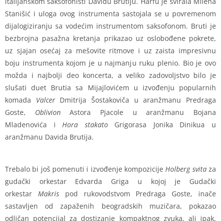
italijanskom saksofonisti Davidu Brutiju. Harfu je svirala Milena
Stanišić i uloga ovog instrumenta sastojala se u povremenom
dijalogiziranju sa vodećim instrumentom saksofonom. Bruti je
bezbrojna pasažna kretanja prikazao uz oslobođene pokrete,
uz sjajan osećaj za mešovite ritmove i uz zaista impresivnu
boju instrumenta kojom je u najmanju ruku plenio. Bio je ovo
možda i najbolji deo koncerta, a veliko zadovoljstvo bilo je
slušati duet Brutia sa Mijajlovićem u izvođenju popularnih
komada
Valcer
Dmitrija Šostakoviča u aranžmanu Predraga
Goste,
Oblivion
Astora Pjacole u aranžmanu Bojana
Mladenovića i
Hora stakato
Grigorasa Jonika Dinikua u
aranžmanu Davida Brutija.
Trebalo bi još pomenuti i izvođenje kompozicije
Holberg svita
za
gudački orkestar Edvarda Griga u kojoj je Gudački
orkestar
Makris
pod rukovodstvom Predraga Goste, inače
sastavljen od zapaženih beogradskih muzičara, pokazao
odličan potencijal za dostizanje kompaktnog zvuka, ali ipak,