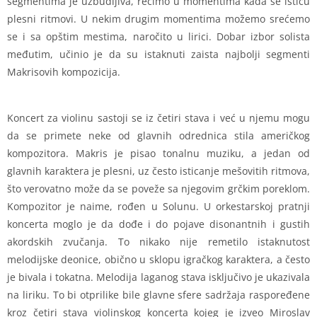
segmentima je uzbudljiva, recimo u momentima kada se ističu
plesni ritmovi. U nekim drugim momentima možemo srećemo
se i sa opštim mestima, naročito u lirici. Dobar izbor solista
međutim, učinio je da su istaknuti zaista najbolji segmenti
Makrisovih kompozicija.
Koncert za violinu sastoji se iz četiri stava i već u njemu mogu
da se primete neke od glavnih odrednica stila američkog
kompozitora. Makris je pisao tonalnu muziku, a jedan od
glavnih karaktera je plesni, uz često isticanje mešovitih ritmova,
što verovatno može da se poveže sa njegovim grčkim poreklom.
Kompozitor je naime, rođen u Solunu. U orkestarskoj pratnji
koncerta moglo je da dođe i do pojave disonantnih i gustih
akordskih zvučanja. To nikako nije remetilo istaknutost
melodijske deonice, obično u sklopu igračkog karaktera, a često
je bivala i tokatna. Melodija laganog stava isključivo je ukazivala
na liriku. To bi otprilike bile glavne sfere sadržaja raspoređene
kroz četiri stava violinskog koncerta kojeg je izveo Miroslav