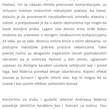
Pavlović. On se iskazao ritmički preciznom interpretacijom, uz
virtuozni tretman motoričnih melodijskih pokreta. Na žalost,
dolazilo je do povremenih neusklađenosti izmneđu orkestra i
soliste, a pretpostavka je da u datim okolnostima nije moglo da
bude dovoljno proba. Lagani stav donosi vrstu lirike kakvu
možemo da sretnemo u mnogim neoklasičnim kompozicijama
XX veka, pa se tako, deonica violine kreće u višim oktavama, uz
postupne meodijske pokrete praćene sekvencama. Takvi
pokreti nužno su obogaćeni treperećim tonom podstaknutim
vibratom, pa je violinista Pavlović u tom smislu, uglavnom
uspevao da dostigne karakter uzvišene ozbiljnosti koji i pored
toga, kod Makrisa ponekad deluje iskarikirano. Najveći efekat
izazvao je furiozni i igrački četvrti stav, koji bi mogao da se
izvede i kao sasvim efektan samostalni komad.
Končertino za trubu i gudački orkestar Andreasa Makrisa
poseduje identične karaktere kao i Koncert za violinu. Ovu