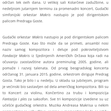
održan tek ovih dana. U velikoj sali Kolarčeve zadužbine, u
nedeljnom jutarnjem terminu za promenadni koncert, Gudački
simfonijski orkestar
Makris
nastupio je pod dirigentskom
palicom Predraga Goste.
Gudački orkestar
Makris
nastupio je pod dirigentskom palicom
Predraga Goste. Kao što može da se primeti, ansambl nosi
naziv samog kompozitora i deluje pod pokroviteljstvom
Fondacije Makris
iz Sjedinjenih Američkih Država koja radi na
očuvanju zaostavštine autora preminulog 2005. godine, ali
pomaže i razvoj talenata. Od prvog beogradskog koncerta
održanog 31. januara 2015. godine, orkestrom diriguje Predrag
Gosta. Tako je bilo i u nedelju. U skladu sa jubilejom, program
je većinski bio sastavljen od dela američkog kompozitora. Bili su
to Koncert za violinu, Končertino za trubu i kompozicija
Fantazija
i ples
za saksofon. Sve tri kompozicije izvedene su uz
učešće gudačkog orkestra. Muzika Andreasa Makrisa u nekim