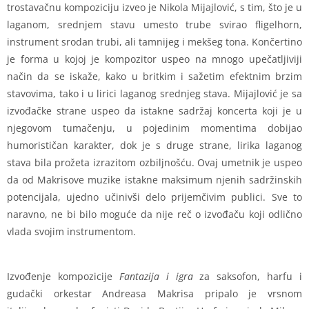
trostavačnu kompoziciju izveo je Nikola Mijajlović, s tim, što je u
laganom, srednjem stavu umesto trube svirao fligelhorn,
instrument srodan trubi, ali tamnijeg i mekšeg tona. Končertino
je forma u kojoj je kompozitor uspeo na mnogo upečatljiviji
način da se iskaže, kako u britkim i sažetim efektnim brzim
stavovima, tako i u lirici laganog srednjeg stava. Mijajlović je sa
izvođačke strane uspeo da istakne sadržaj koncerta koji je u
njegovom tumačenju, u pojedinim momentima dobijao
humorističan karakter, dok je s druge strane, lirika laganog
stava bila prožeta izrazitom ozbiljnošću. Ovaj umetnik je uspeo
da od Makrisove muzike istakne maksimum njenih sadržinskih
potencijala, ujedno učinivši delo prijemčivim publici. Sve to
naravno, ne bi bilo moguće da nije reč o izvođaču koji odlično
vlada svojim instrumentom.
Izvođenje kompozicije
Fantazija
i igra
za saksofon, harfu i
gudački orkestar Andreasa Makrisa pripalo je vrsnom