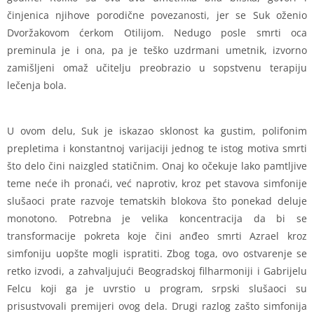
činjenica njihove porodične povezanosti, jer se Suk oženio
Dvoržakovom ćerkom Otilijom. Nedugo posle smrti oca
preminula je i ona, pa je teško uzdrmani umetnik, izvorno
zamišljeni omaž učitelju preobrazio u sopstvenu terapiju
lečenja bola.
U ovom delu, Suk je iskazao sklonost ka gustim, polifonim
prepletima i konstantnoj varijaciji jednog te istog motiva smrti
što delo čini naizgled statičnim. Onaj ko očekuje lako pamtljive
teme neće ih pronaći, već naprotiv, kroz pet stavova simfonije
slušaoci prate razvoje tematskih blokova što ponekad deluje
monotono. Potrebna je velika koncentracija da bi se
transformacije pokreta koje čini anđeo smrti Azrael kroz
simfoniju uopšte mogli ispratiti. Zbog toga, ovo ostvarenje se
retko izvodi, a zahvaljujući Beogradskoj filharmoniji i Gabrijelu
Felcu koji ga je uvrstio u program, srpski slušaoci su
prisustvovali premijeri ovog dela. Drugi razlog zašto simfonija