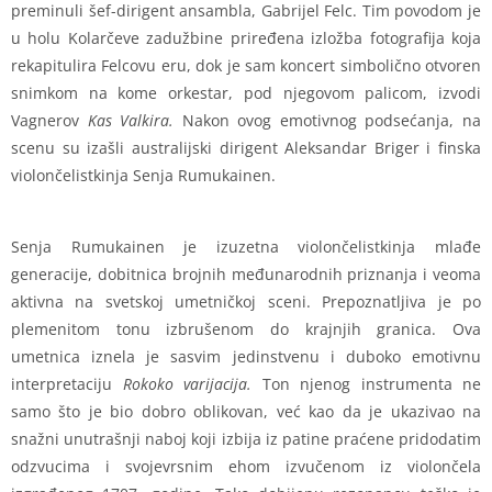
preminuli šef-dirigent ansambla, Gabrijel Felc. Tim povodom je
u holu Kolarčeve zadužbine priređena izložba fotografija koja
rekapitulira Felcovu eru, dok je sam koncert simbolično otvoren
snimkom na kome orkestar, pod njegovom palicom, izvodi
Vagnerov
Kas Valkira.
Nakon ovog emotivnog podsećanja, na
scenu su izašli australijski dirigent Aleksandar Briger i finska
violončelistkinja Senja Rumukainen.
Senja Rumukainen je izuzetna violončelistkinja mlađe
generacije, dobitnica brojnih međunarodnih priznanja i veoma
aktivna na svetskoj umetničkoj sceni. Prepoznatljiva je po
plemenitom tonu izbrušenom do krajnjih granica. Ova
umetnica iznela je sasvim jedinstvenu i duboko emotivnu
interpretaciju
Rokoko varijacija.
Ton njenog instrumenta ne
samo što je bio dobro oblikovan, već kao da je ukazivao na
snažni unutrašnji naboj koji izbija iz patine praćene pridodatim
odzvucima i svojevrsnim ehom izvučenom iz violončela