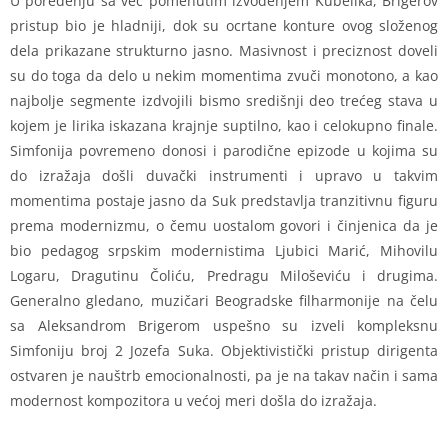
U poređenju sa već pomenutim izvođenjem Kubelika, Brigerov
pristup bio je hladniji, dok su ocrtane konture ovog složenog
dela prikazane strukturno jasno. Masivnost i preciznost doveli
su do toga da delo u nekim momentima zvuči monotono, a kao
najbolje segmente izdvojili bismo središnji deo trećeg stava u
kojem je lirika iskazana krajnje suptilno, kao i celokupno finale.
Simfonija povremeno donosi i parodične epizode u kojima su
do izražaja došli duvački instrumenti i upravo u takvim
momentima postaje jasno da Suk predstavlja tranzitivnu figuru
prema modernizmu, o čemu uostalom govori i činjenica da je
bio pedagog srpskim modernistima Ljubici Marić, Mihovilu
Logaru, Dragutinu Čoliću, Predragu Miloševiću i drugima.
Generalno gledano, muzičari Beogradske filharmonije na čelu
sa Aleksandrom Brigerom uspešno su izveli kompleksnu
Simfoniju broj 2 Jozefa Suka. Objektivistički pristup dirigenta
ostvaren je nauštrb emocionalnosti, pa je na takav način i sama
modernost kompozitora u većoj meri došla do izražaja.