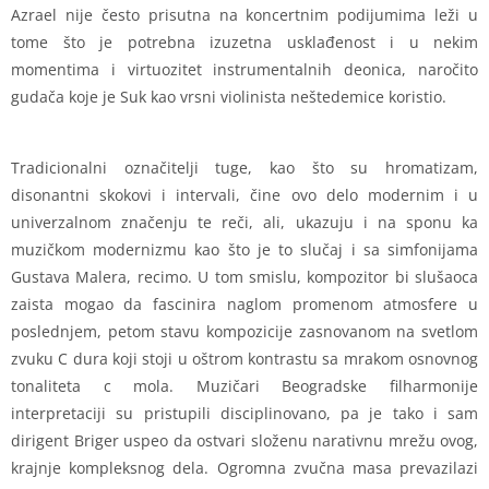
Azrael nije često prisutna na koncertnim podijumima leži u
tome što je potrebna izuzetna usklađenost i u nekim
momentima i virtuozitet instrumentalnih deonica, naročito
gudača koje je Suk kao vrsni violinista neštedemice koristio.
Tradicionalni označitelji tuge, kao što su hromatizam,
disonantni skokovi i intervali, čine ovo delo modernim i u
univerzalnom značenju te reči, ali, ukazuju i na sponu ka
muzičkom modernizmu kao što je to slučaj i sa simfonijama
Gustava Malera, recimo. U tom smislu, kompozitor bi slušaoca
zaista mogao da fascinira naglom promenom atmosfere u
poslednjem, petom stavu kompozicije zasnovanom na svetlom
zvuku C dura koji stoji u oštrom kontrastu sa mrakom osnovnog
tonaliteta c mola. Muzičari Beogradske filharmonije
interpretaciji su pristupili disciplinovano, pa je tako i sam
dirigent Briger uspeo da ostvari složenu narativnu mrežu ovog,
krajnje kompleksnog dela. Ogromna zvučna masa prevazilazi