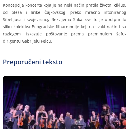
Koncepcija koncerta koja je na neki način pratila životni ciklus,
od plesa i lirike Čajkovskog, preko mračno intoniranog
Sibelijusa i svojevrsnog Rekvijema Suka, sve to je upotpunilo
sliku kolektiva Beogradske filharmonije koji na svaki način i sa
razlogom, iskazuje poštovanje prema preminulom šefu-
dirigentu Gabrijelu Felcu.
Preporučeni tekstovi