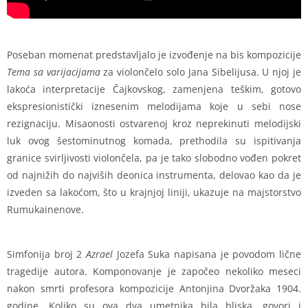
Poseban momenat predstavljalo je izvođenje na bis kompozicije
Tema sa varijacijama
za violončelo solo Jana Sibelijusa. U njoj je
lakoća interpretacije Čajkovskog, zamenjena teškim, gotovo
ekspresionistički iznesenim melodijama koje u sebi nose
rezignaciju. Misaonosti ostvarenoj kroz neprekinuti melodijski
luk ovog šestominutnog komada, prethodila su ispitivanja
granice svirljivosti violončela, pa je tako slobodno vođen pokret
od najnižih do najviših deonica instrumenta, delovao kao da je
izveden sa lakoćom, što u krajnjoj liniji, ukazuje na majstorstvo
Rumukainenove.
Simfonija broj 2
Azrael
Jozefa Suka napisana je povodom lične
tragedije autora. Komponovanje je započeo nekoliko meseci
nakon smrti profesora kompozicije Antonjina Dvoržaka 1904.
godine. Koliko su ova dva umetnika bila bliska, govori i