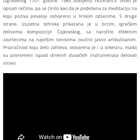
izgrađenog 1707. godine. Tako dobijenu rezonancu teško je
opisati rečima, pa se činilo kao da je podešena za meditaciju na
koju poziva pevanje ostvareno u lirskim odsecima. S druge
strane, izuzetna tehnika prikazana je u brzim, igračkim
delovima kompozicije Čajkovskog, sa naročito efektnim
završecima na najvišim tonovima zvučno jasno artikulisanim.
Prozračnost koju delo zahteva, ostvarena je i u orkestru, mada
su povremeni ispadi drvenih duvačkih instrumenata delovali
sirovo.