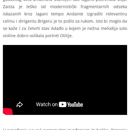
Zaista je teško od modernistički fragmentarnih odseka
iskazanih kroz lagani tempo Andante izgraditi relevantnu
celinu i dirigentu Brigeru je to pošlo za rukom. Isto bi moglo da
se kaže i za četvrti stav Adađo u kojem je nežna melodija solo
violine dobro oslikala portret Otilije.