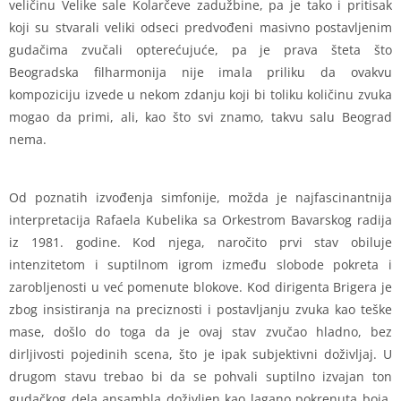
veličinu Velike sale Kolarčeve zadužbine, pa je tako i pritisak
koji su stvarali veliki odseci predvođeni masivno postavljenim
gudačima zvučali opterećujuće, pa je prava šteta što
Beogradska filharmonija nije imala priliku da ovakvu
kompoziciju izvede u nekom zdanju koji bi toliku količinu zvuka
mogao da primi, ali, kao što svi znamo, takvu salu Beograd
nema.
Od poznatih izvođenja simfonije, možda je najfascinantnija
interpretacija Rafaela Kubelika sa Orkestrom Bavarskog radija
iz 1981. godine. Kod njega, naročito prvi stav obiluje
intenzitetom i suptilnom igrom između slobode pokreta i
zarobljenosti u već pomenute blokove. Kod dirigenta Brigera je
zbog insistiranja na preciznosti i postavljanju zvuka kao teške
mase, došlo do toga da je ovaj stav zvučao hladno, bez
dirljivosti pojedinih scena, što je ipak subjektivni doživljaj. U
drugom stavu trebao bi da se pohvali suptilno izvajan ton
gudačkog dela ansambla doživljen kao lagano pokrenuta boja.