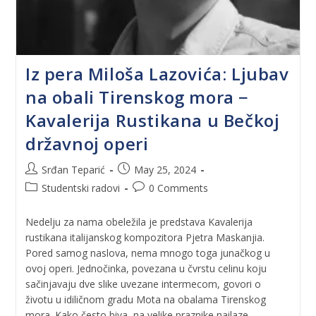
Iz pera Miloša Lazovića: Ljubav
na obali Tirenskog mora −
Kavalerija Rustikana u Bečkoj
državnoj operi
Srđan Teparić
May 25, 2024
Studentski radovi
0 Comments
Nedelju za nama obeležila je predstava Kavalerija
rustikana italijanskog kompozitora Pjetra Maskanjia.
Pored samog naslova, nema mnogo toga junačkog u
ovoj operi. Jednočinka, povezana u čvrstu celinu koju
sačinjavaju dve slike uvezane intermecom, govori o
životu u idiličnom gradu Mota na obalama Tirenskog
mora. Kako često biva, na velike praznike nailaze