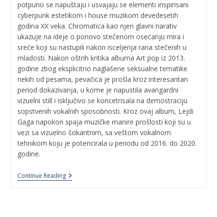
potpuno se napuštaju i usvajaju se elementi inspirisani
cyberpunk estetikom i house muzikom devedesetih
godina XX veka. Chromatica kao njen glavni narativ
ukazuje na ideje o ponovo stečenom osećanju mira i
sreće koji su nastupili nakon isceljenja rana stečenih u
mladosti. Nakon oštrih kritika albuma Art pop iz 2013.
godine zbog eksplicitno naglašene seksualne tematike
nekih od pesama, pevačica je prošla kroz interesantan
period dokazivanja, u kome je napustila avangardni
vizuelni still i isključivo se koncetrisala na demostraciju
sopstvenih vokalnih sposobnosti. Kroz ovaj album, Lejdi
Gaga napokon spaja muzičke manire prošlosti koji su u
vezi sa vizuelno šokantnim, sa veštom vokalnom
tehnikom koju je potencirala u periodu od 2016. do 2020.
godine.
Continue Reading