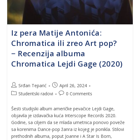
Iz pera Matije Antonića:
Chromatica ili zreo Art pop?
− Recenzija albuma
Chromatica Lejdi Gage (2020)
Srđan Teparić
April 26, 2024
Studentski radovi
0 Comments
Šesti studijski album američke pevačice Lejdi Gage,
objavila je izdavačka kuća Interscope Records 2020.
Godine, sa ciljem da se mlada umetnica ponovo poveže
sa korenima Dance-pop žanra iz kojeg je ponikla. Stilovi
prethodnih albuma, poput Joanne i A Star Is Born,