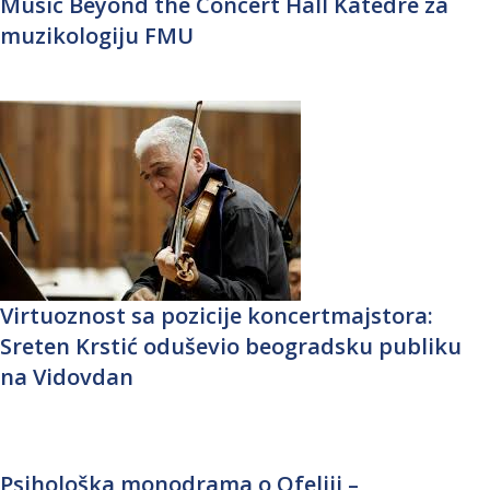
Music Beyond the Concert Hall Katedre za
muzikologiju FMU
Virtuoznost sa pozicije koncertmajstora:
Sreten Krstić oduševio beogradsku publiku
na Vidovdan
Psihološka monodrama o Ofeliji –