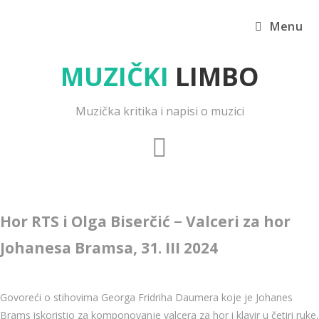
Menu
MUZIČKI
LIMBO
Muzička kritika i napisi o muzici
Hor RTS i Olga Biserčić − Valceri za hor
Johanesa Bramsa, 31. III 2024
Govoreći o stihovima Georga Fridriha Daumera koje je Johanes
Brams iskoristio za komponovanje valcera za hor i klavir u četiri ruke,