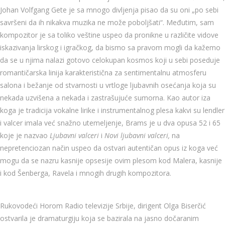
Johan Volfgang Gete je sa mnogo divljenja pisao da su oni „po sebi
savršeni da ih nikakva muzika ne može poboljšati“. Međutim, sam
kompozitor je sa toliko veštine uspeo da pronikne u različite vidove
iskazivanja lirskog i igračkog, da bismo sa pravom mogli da kažemo
da se u njima nalazi gotovo celokupan kosmos koji u sebi poseduje
romantičarska linija karakteristična za sentimentalnu atmosferu
salona i bežanje od stvarnosti u vrtloge ljubavnih osećanja koja su
nekada uzvišena a nekada i zastrašujuće sumorna. Kao autor iza
koga je tradicija vokalne lirike i instrumentalnog plesa kakvi su lendler
i valcer imala već snažno utemeljenje, Brams je u dva opusa 52 i 65
koje je nazvao
Ljubavni valceri
i
Novi ljubavni valceri,
na
nepretenciozan način uspeo da ostvari autentičan opus iz koga već
mogu da se nazru kasnije opsesije ovim plesom kod Malera, kasnije
i kod Šenberga, Ravela i mnogih drugih kompozitora.
Rukovodeći Horom Radio televizije Srbije, dirigent Olga Biserčić
ostvarila je dramaturgiju koja se bazirala na jasno dočaranim