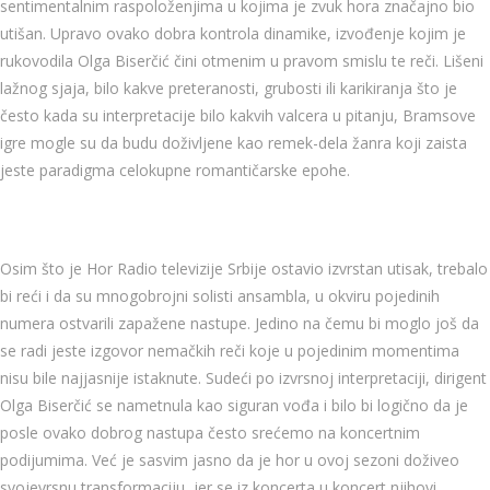
sentimentalnim raspoloženjima u kojima je zvuk hora značajno bio
utišan. Upravo ovako dobra kontrola dinamike, izvođenje kojim je
rukovodila Olga Biserčić čini otmenim u pravom smislu te reči. Lišeni
lažnog sjaja, bilo kakve preteranosti, grubosti ili karikiranja što je
često kada su interpretacije bilo kakvih valcera u pitanju, Bramsove
igre mogle su da budu doživljene kao remek-dela žanra koji zaista
jeste paradigma celokupne romantičarske epohe.
Osim što je Hor Radio televizije Srbije ostavio izvrstan utisak, trebalo
bi reći i da su mnogobrojni solisti ansambla, u okviru pojedinih
numera ostvarili zapažene nastupe. Jedino na čemu bi moglo još da
se radi jeste izgovor nemačkih reči koje u pojedinim momentima
nisu bile najjasnije istaknute. Sudeći po izvrsnoj interpretaciji, dirigent
Olga Biserčić se nametnula kao siguran vođa i bilo bi logično da je
posle ovako dobrog nastupa često srećemo na koncertnim
podijumima. Već je sasvim jasno da je hor u ovoj sezoni doživeo
svojevrsnu transformaciju, jer se iz koncerta u koncert njihovi