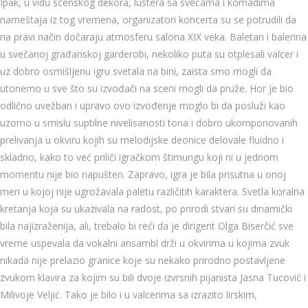
Ipak, u vidu scenskog dekora, lustera sa svećama i komadima
nameštaja iz tog vremena, organizatori koncerta su se potrudili da
na pravi način dočaraju atmosferu salona XIX veka. Baletan i balerina
u svečanoj građanskoj garderobi, nekoliko puta su otplesali valcer i
uz dobro osmišljenu igru svetala na bini, zaista smo mogli da
utonemo u sve što su izvođači na sceni mogli da pruže. Hor je bio
odlično uvežban i upravo ovo izvođenje moglo bi da posluži kao
uzorno u smislu suptilne nivelisanosti tona i dobro ukomponovanih
prelivanja u okviru kojih su melodijske deonice delovale fluidno i
skladno, kako to već priliči igračkom štimungu koji ni u jednom
momentu nije bio napušten. Zapravo, igra je bila prisutna u onoj
meri u kojoj nije ugrožavala paletu različitih karaktera. Svetla koralna
kretanja koja su ukazivala na radost, po prirodi stvari su dinamički
bila najizraženija, ali, trebalo bi reći da je dirigent Olga Biserčić sve
vreme uspevala da vokalni ansambl drži u okvirima u kojima zvuk
nikada nije prelazio granice koje su nekako prirodno postavljene
zvukom klavira za kojim su bili dvoje izvrsnih pijanista Jasna Tucović i
Milivoje Veljić. Tako je bilo i u valcerima sa izrazito lirskim,