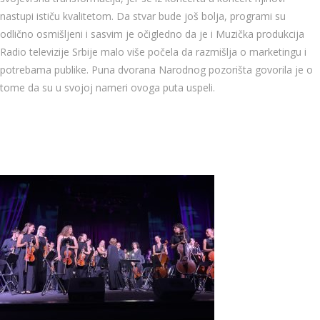
nastupi ističu kvalitetom. Da stvar bude još bolja, programi su
odlično osmišljeni i sasvim je očigledno da je i Muzička produkcija
Radio televizije Srbije malo više počela da razmišlja o marketingu i
potrebama publike. Puna dvorana Narodnog pozorišta govorila je o
tome da su u svojoj nameri ovoga puta uspeli.