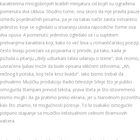
karakterima mnogobrojnih kratkih minijatura od kojih su izgrađena
pomenuta dva ciklusa. Shodno tome, ona skoro da nije pravila pauze
između pojedinačnih pesama, pa je na takav način zaista ostvareno
jedinstvo koje se ogledalo u stvaranju utiska rapsodične forme ova
dva opusa. A pomenuto jedinstvo ogledalo se i u suptilnim
prelivanjima karaktera koji, kako to već biva u romantičarskoj poeziji,
često bivaju povezani sa pojavama iz prirode, pa tako, kada je
požuda u pitanju „divlji uzburkani talasi udaraju o stene“, dok recimo,
uzvraćena ljubav može da bude opisana idiličnim stihovima, „Ah,
nežnog li potoka, koji teče kroz livadu!“. Iako bismo trebali da
pohvalimo Muzičku produkciju Radio televizije Srbije što je publici
omogućila štampani prevod teksta, prava šteta je što istovremeno
nismo mogli i da ga pratimo preko ekrana, jer u Narodnom pozorištu
kao što znamo, te mogućnosti postoje. To bi svakako omogućilo
potpuno stapanje sa muzičko-tekstualnom celinom Bramsovih
valcera.