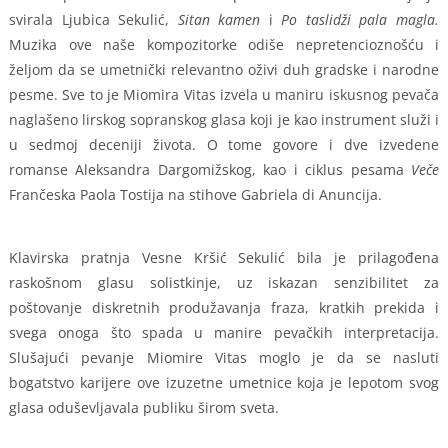
svirala Ljubica Sekulić,
Sitan kamen
i
Po taslidži pala magla.
Muzika ove naše kompozitorke odiše nepretencioznošću i
željom da se umetnički relevantno oživi duh gradske i narodne
pesme. Sve to je Miomira Vitas izvela u maniru iskusnog pevača
naglašeno lirskog sopranskog glasa koji je kao instrument služi i
u sedmoj deceniji života. O tome govore i dve izvedene
romanse Aleksandra Dargomižskog, kao i ciklus pesama
Veče
Frančeska Paola Tostija na stihove Gabriela di Anuncija.
Klavirska pratnja Vesne Kršić Sekulić bila je prilagođena
raskošnom glasu solistkinje, uz iskazan senzibilitet za
poštovanje diskretnih produžavanja fraza, kratkih prekida i
svega onoga što spada u manire pevačkih interpretacija.
Slušajući pevanje Miomire Vitas moglo je da se nasluti
bogatstvo karijere ove izuzetne umetnice koja je lepotom svog
glasa oduševljavala publiku širom sveta.