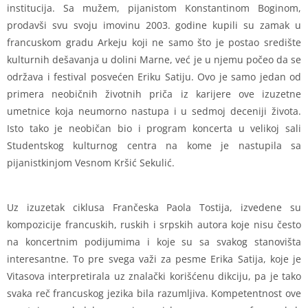
institucija. Sa mužem, pijanistom Konstantinom Boginom,
prodavši svu svoju imovinu 2003. godine kupili su zamak u
francuskom gradu Arkeju koji ne samo što je postao središte
kulturnih dešavanja u dolini Marne, već je u njemu počeo da se
održava i festival posvećen Eriku Satiju. Ovo je samo jedan od
primera neobičnih životnih priča iz karijere ove izuzetne
umetnice koja neumorno nastupa i u sedmoj deceniji života.
Isto tako je neobičan bio i program koncerta u velikoj sali
Studentskog kulturnog centra na kome je nastupila sa
pijanistkinjom Vesnom Kršić Sekulić.
Uz izuzetak ciklusa Frančeska Paola Tostija, izvedene su
kompozicije francuskih, ruskih i srpskih autora koje nisu često
na koncertnim podijumima i koje su sa svakog stanovišta
interesantne. To pre svega važi za pesme Erika Satija, koje je
Vitasova interpretirala uz znalački korišćenu dikciju, pa je tako
svaka reč francuskog jezika bila razumljiva. Kompetentnost ove