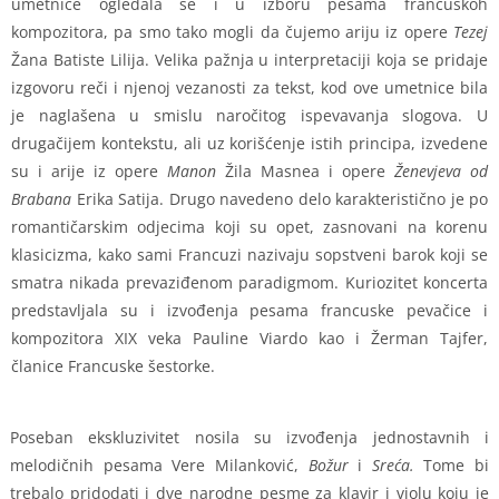
umetnice ogledala se i u izboru pesama francuskoh
kompozitora, pa smo tako mogli da čujemo ariju iz opere
Tezej
Žana Batiste Lilija. Velika pažnja u interpretaciji koja se pridaje
izgovoru reči i njenoj vezanosti za tekst, kod ove umetnice bila
je naglašena u smislu naročitog ispevavanja slogova. U
drugačijem kontekstu, ali uz korišćenje istih principa, izvedene
su i arije iz opere
Manon
Žila Masnea i opere
Ženevjeva od
Brabana
Erika Satija. Drugo navedeno delo karakteristično je po
romantičarskim odjecima koji su opet, zasnovani na korenu
klasicizma, kako sami Francuzi nazivaju sopstveni barok koji se
smatra nikada prevaziđenom paradigmom. Kuriozitet koncerta
predstavljala su i izvođenja pesama francuske pevačice i
kompozitora XIX veka Pauline Viardo kao i Žerman Tajfer,
članice Francuske šestorke.
Poseban ekskluzivitet nosila su izvođenja jednostavnih i
melodičnih pesama Vere Milanković,
Božur
i
Sreća.
Tome bi
trebalo pridodati i dve narodne pesme za klavir i violu koju je