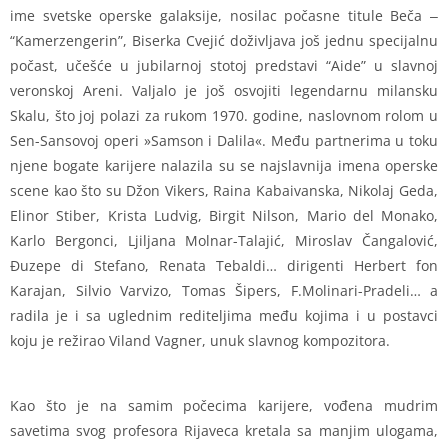
ime svetske operske galaksije, nosilac počasne titule Beča ‒
“Kamerzengerin”, Biserka Cvejić doživljava još jednu specijalnu
počast, učešće u jubilarnoj stotoj predstavi “Aide” u slavnoj
veronskoj Areni. Valjalo je još osvojiti legendarnu milansku
Skalu, što joj polazi za rukom 1970. godine, naslovnom rolom u
Sen-Sansovoj operi »Samson i Dalila«. Među partnerima u toku
njene bogate karijere nalazila su se najslavnija imena operske
scene kao što su Džon Vikers, Raina Kabaivanska, Nikolaj Geda,
Elinor Stiber, Krista Ludvig, Birgit Nilson, Mario del Monako,
Karlo Bergonci, Ljiljana Molnar-Talajić, Miroslav Čangalović,
Đuzepe di Stefano, Renata Tebaldi… dirigenti Herbert fon
Karajan, Silvio Varvizo, Tomas Šipers, F.Molinari-Pradeli… a
radila je i sa uglednim rediteljima među kojima i u postavci
koju je režirao Viland Vagner, unuk slavnog kompozitora.
Kao što je na samim počecima karijere, vođena mudrim
savetima svog profesora Rijaveca kretala sa manjim ulogama,