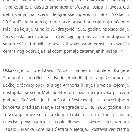
1948 godine, u klasu znamenitog profesora Josipa Rijaveca. Od
debitovanja na sceni Beogradske opere, u ulozi Vaske u
“Koštani”, do Amneris, njene prve prave i potonje najznačajnije
role, za koju je Mihailo Vukdragović 1956. godine napisao da je
“prevazišla očekivanja i njavećeg optimiste…iznenađujućom
sonornošću dubokih tonova altovske zaobljenosti, nosivošću
centralnog područja i lakoćom pomalo zatamnjenih visina…”
Uskakanje u predstavu “Aide”, namesto obolele Đulijete
Simionato, urodilo je dvadesetogodišnjim angažmanom u
Bečkoj državnoj operi a uloga Amneris bila je i prva sa kojom je
nastupila na sceni Metropolitena. U ovoj kući provela je osam
godina. Doživela je i počast učestvovanja u oproštajnom
koncertu pred zatvaranje stare zgrade MET-a, 1966. godine kao
otvaranja nove scene u sklopu Linkoln centra. Tom prilikom
Biserka peva Lauru u Ponkijelijevoj “Đokondi” uz Renatu
Tebaldi, Franka Korelija i Čezara Siejepija. Postavši već zlatno