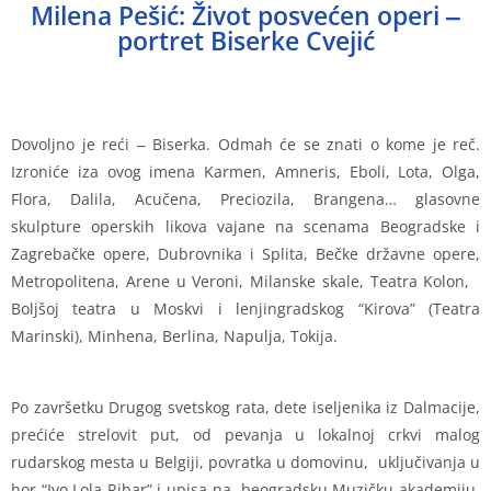
Milena Pešić: Život posvećen operi ‒
portret Biserke Cvejić
Dovoljno je reći ‒ Biserka. Odmah će se znati o kome je reč.
Izroniće iza ovog imena Karmen, Amneris, Eboli, Lota, Olga,
Flora, Dalila, Acučena, Preciozila, Brangena… glasovne
skulpture operskih likova vajane na scenama Beogradske i
Zagrebačke opere, Dubrovnika i Splita, Bečke državne opere,
Metropolitena, Arene u Veroni, Milanske skale, Teatra Kolon,
Boljšoj teatra u Moskvi i lenjingradskog “Kirova” (Teatra
Marinski), Minhena, Berlina, Napulja, Tokija.
Po završetku Drugog svetskog rata, dete iseljenika iz Dalmacije,
prećiće strelovit put, od pevanja u lokalnoj crkvi malog
rudarskog mesta u Belgiji, povratka u domovinu, uključivanja u
hor “Ivo Lola Ribar” i upisa na beogradsku Muzičku akademiju,