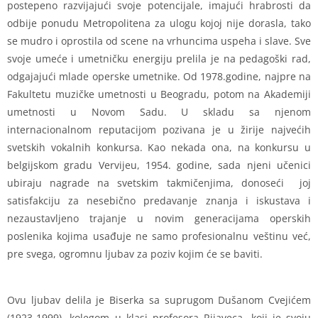
postepeno razvijajući svoje potencijale, imajući hrabrosti da
odbije ponudu Metropolitena za ulogu kojoj nije dorasla, tako
se mudro i oprostila od scene na vrhuncima uspeha i slave. Sve
svoje umeće i umetničku energiju prelila je na pedagoški rad,
odgajajući mlade operske umetnike. Od 1978.godine, najpre na
Fakultetu muzičke umetnosti u Beogradu, potom na Akademiji
umetnosti u Novom Sadu. U skladu sa njenom
internacionalnom reputacijom pozivana je u žirije najvećih
svetskih vokalnih konkursa. Kao nekada ona, na konkursu u
belgijskom gradu Vervijeu, 1954. godine, sada njeni učenici
ubiraju nagrade na svetskim takmičenjima, donoseći joj
satisfakciju za nesebično predavanje znanja i iskustava i
nezaustavljeno trajanje u novim generacijama operskih
poslenika kojima usađuje ne samo profesionalnu veštinu već,
pre svega, ogromnu ljubav za poziv kojim će se baviti.
Ovu ljubav delila je Biserka sa suprugom Dušanom Cvejićem
(1923-1999), kolegom u klasi profesora Rijaveca, koji je svoju