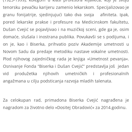
tenorsku pevačku karijeru zamenio lekarskom. Specijalizovao je
granu fonijatrije, sjedinjujući tako dva svoja afiniteta. Ipak,
pored lekarske prakse i profesure na Medicinskom fakultetu,
Dušan Cvejić se pojavljivao i na muzičkoj sceni, gde ga je, osim
domaće, slušala i inostrana publika. Povukavši se s podijuma, i
on je, kao i Biserka, prihvatio poziv Akademije umetnosti u
Novom Sadu da predaje metodiku nastave vokalne umetnosti.
Plod njihovog zajedničkog rada je knjiga »Umetnost pevanja«.
Osnivanje Fonda “Biserka i Dušan Cvejić” predstavlja još jedan
vid produžetka njihovih umetničkih i profesionalnih
angažmana u cilju podsticanja razvoja mladih talenata.
Za celokupan rad, primadona Biserka Cvejić nagrađena je
nagradom za životno delo »Dositej Obradović« za 2014.godinu.