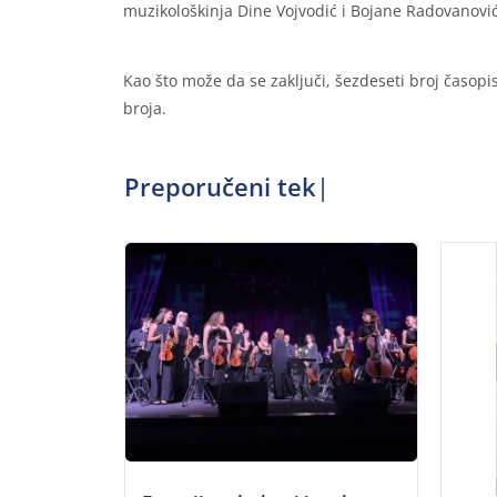
muzikološkinja Dine Vojvodić i Bojane Radovanović
Kao što može da se zaključi, šezdeseti broj časop
broja.
Preporučeni tekst