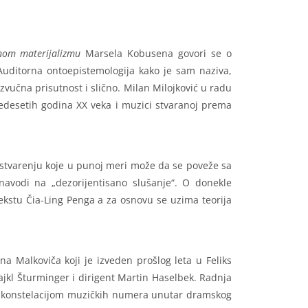
nom materijalizmu
Marsela Kobusena govori se o
Auditorna ontoepistemologija kako je sam naziva,
zvučna prisutnost i slično. Milan Milojković u radu
edesetih godina XX veka i muzici stvaranoj prema
ostvarenju koje u punoj meri može da se poveže sa
avodi na „dezorijentisano slušanje“. O donekle
ekstu Čia-Ling Penga a za osnovu se uzima teorija
a Malkoviča koji je izveden prošlog leta u Feliks
jkl Šturminger i dirigent Martin Haselbek. Radnja
bavi konstelacijom muzičkih numera unutar dramskog