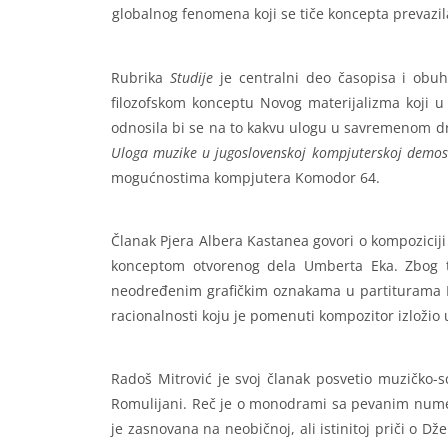
globalnog fenomena koji se tiče koncepta prevazil
Rubrika
Studije
je centralni deo časopisa i obu
filozofskom konceptu Novog materijalizma koji u
odnosila bi se na to kakvu ulogu u savremenom druš
Uloga muzike u jugoslovenskoj kompjuterskoj demos
mogućnostima kompjutera Komodor 64.
Članak Pjera Albera Kastanea govori o kompozici
konceptom otvorenog dela Umberta Eka. Zbog to
neodređenim grafičkim oznakama u partiturama 
racionalnosti koju je pomenuti kompozitor izloži
Radoš Mitrović je svoj članak posvetio muzičko
Romulijani. Reč je o monodrami sa pevanim numera
je zasnovana na neobičnoj, ali istinitoj priči o 