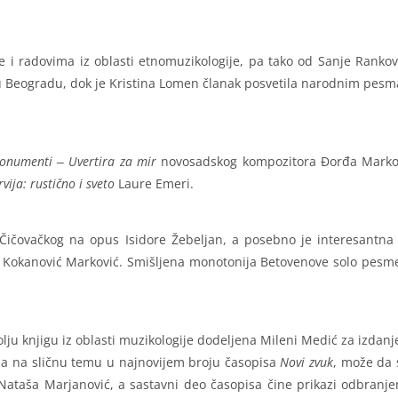
 i radovima iz oblasti etnomuzikologije, pa tako od Sanje Rank
 u Beogradu, dok je Kristina Lomen članak posvetila narodnim pesm
onumenti ‒ Uvertira za mir
novosadskog kompozitora Đorđa Markovi
ija: rustično i sveto
Laure Emeri.
 Čičovačkog na opus Isidore Žebeljan, a posebno je interesantna 
e Kokanović Marković. Smišljena monotonija Betovenove solo pesm
lju knjigu iz oblasti muzikologije dodeljena Mileni Medić za izdan
 a na sličnu temu u najnovijem broju časopisa
Novi zvuk
, može da s
Nataša Marjanović, a sastavni deo časopisa čine prikazi odbranjen