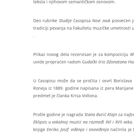
teksta i njihovom semantičkom osnovom.
Deo rubrike
Studije
časopisa
Novi zvuk
posvećen je
tradiciji pevanja na Fakultetu muzičke umetnosti
.
Prikaz novog dela rezervisan je za kompoziciju
M
uvide propraćen radom
Gudački trio Džonatana Harv
U časopisu može da se pročita i osvrt Borislava
Roneja iz 1889. godine napisana iz pera Marijan
predmet je članka Krisa Voltona.
Prošle godine je nagrada
Stana Đurić Klajn
za najbo
Eklipsis u vokalnoj muzici na razmeđi XVI i XVII veka
,
knjige
Enriko Josif: viđenja i snoviđenja
načinila je 