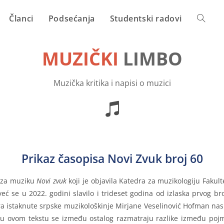
Članci
Podsećanja
Studentski radovi
MUZIČKI
LIMBO
Muzička kritika i napisi o muzici
Prikaz časopisa Novi Zvuk broj 60
a za muziku
Novi zvuk
koji je objavila Katedra za muzikologiju Faku
 već se u 2022. godini slavilo i trideset godina od izlaska prvog
ra istaknute srpske muzikološkinje Mirjane Veselinović Hofman na
, u ovom tekstu se između ostalog razmatraju razlike između poj