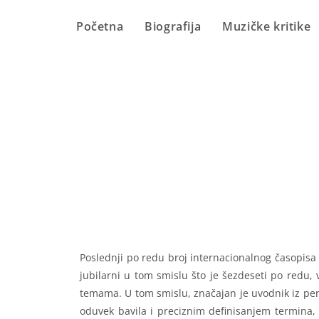
Početna
Biografija
Muzičke kritike
Poslednji po redu broj internacionalnog časopis
jubilarni u tom smislu što je šezdeseti po redu,
temama. U tom smislu, značajan je uvodnik iz pe
oduvek bavila i preciznim definisanjem termina