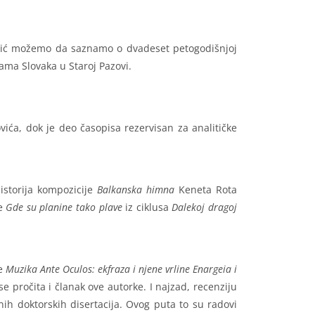
ović možemo da saznamo o dvadeset petogodišnjoj
ama Slovaka u Staroj Pazovi.
ća, dok je deo časopisa rezervisan za analitičke
istorija kompozicije
Balkanska himna
Keneta Rota
e
Gde su planine tako plave
iz ciklusa
Dalekoj dragoj
je
Muzika Ante Oculos: ekfraza i njene vrline Enargeia i
e pročita i članak ove autorke. I najzad, recenziju
ih doktorskih disertacija. Ovog puta to su radovi