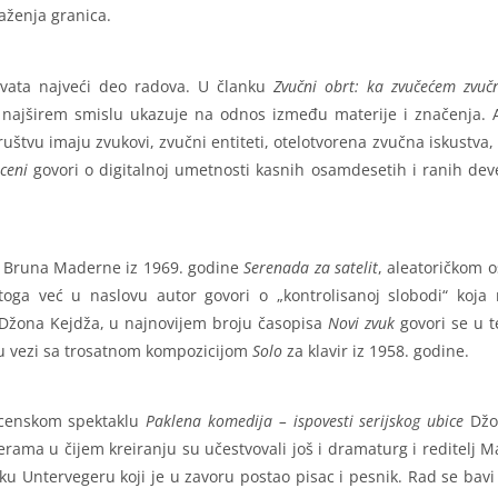
aženja granica.
hvata najveći deo radova. U članku
Zvučni obrt: ka zvučećem zvuč
 najširem smislu ukazuje na odnos između materije i značenja. 
tvu imaju zvukovi, zvučni entiteti, otelotvorena zvučna iskustva, 
ceni
govori o digitalnoj umetnosti kasnih osamdesetih i ranih dev
ji Bruna Maderne iz 1969. godine
Serenada za satelit
, aleatoričkom 
ga već u naslovu autor govori o „kontrolisanoj slobodi“ koja n
Džona Kejdža, u najnovijem broju časopisa
Novi zvuk
govori se u t
o u vezi sa trosatnom kompozicijom
Solo
za klavir iz 1958. godine.
-scenskom spektaklu
Paklena komedija – ispovesti serijskog ubice
Džon
ma u čijem kreiranju su učestvovali još i dramaturg i reditelj Ma
Džeku Untervegeru koji je u zavoru postao pisac i pesnik. Rad se 