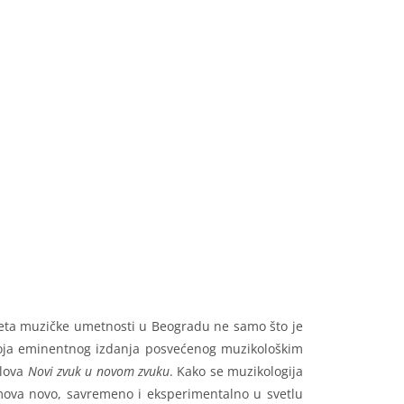
lteta muzičke umetnosti u Beogradu ne samo što je
 broja eminentnog izdanja posvećenog muzikološkim
slova
Novi zvuk u novom zvuku
. Kako se muzikologija
mova novo, savremeno i eksperimentalno u svetlu