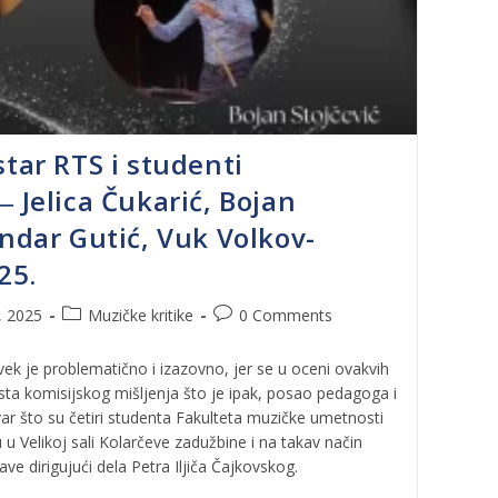
star RTS i studenti
‒ Jelica Čukarić, Bojan
andar Gutić, Vuk Volkov-
25.
, 2025
Muzičke kritike
0 Comments
ek je problematično i izazovno, jer se u oceni ovakvih
ta komisijskog mišljenja što je ipak, posao pedagoga i
stvar što su četiri studenta Fakulteta muzičke umetnosti
 u Velikoj sali Kolarčeve zadužbine i na takav način
tave dirigujući dela Petra Iljiča Čajkovskog.