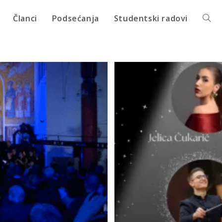
Članci
Podsećanja
Studentski radovi