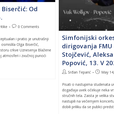
Biserčić: Od
.
itike
0 Comments
Simfonijski orke
eptualan i pratio je unutrašnji
dirigovanja FMU 
smislila Olga Biserčić,
ostoru crkve Uznesenja Blažene
Stojčević, Aleks
j atmosferi i zvučnoj punoći
Popović, 13. V 20
Srđan Teparić
May 14
Pisati o nastupima studenata uv
događaja uvek očekuje neka vrs
stručnih tela. Zaista je velika 
nastupili na večernjem koncertu
dobili priliku da se publici preds