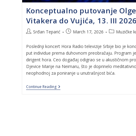
Konceptualno putovanje Olge 
Vitakera do Vujića, 13. III 2026
Srđan Teparić
March 17, 2026
Muzičke kr
Poslednji koncert Hora Radio televizije Srbije bio je konc
put individue prema duhovnom preobražaju. Program je o
dirigent hora. Ceo događaj odigrao se u akustičnom pr
Djevice Marije na Neimaru, što je doprinelo meditativno
neophodnoj za poniranje u unutrašnjost bića.
Continue Reading