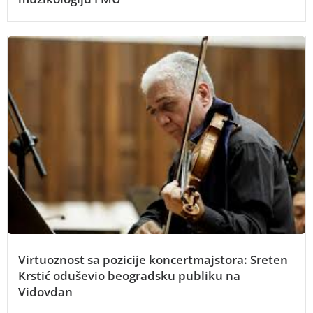
Virtuoznost sa pozicije koncertmajstora: Sreten
Krstić oduševio beogradsku publiku na
Vidovdan