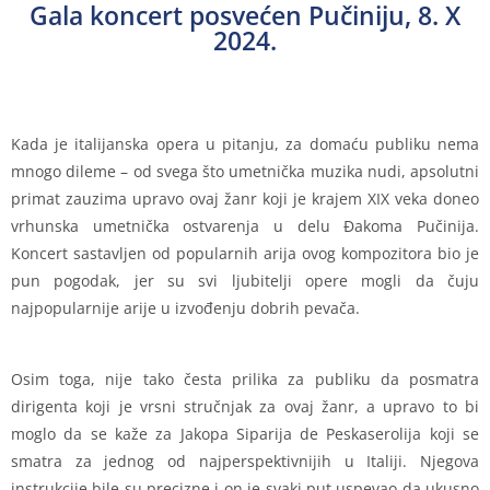
Gala koncert posvećen Pučiniju, 8. X
2024.
Kada je italijanska opera u pitanju, za domaću publiku nema
mnogo dileme – od svega što umetnička muzika nudi, apsolutni
primat zauzima upravo ovaj žanr koji je krajem XIX veka doneo
vrhunska umetnička ostvarenja u delu Đakoma Pučinija.
Koncert sastavljen od popularnih arija ovog kompozitora bio je
pun pogodak, jer su svi ljubitelji opere mogli da čuju
najpopularnije arije u izvođenju dobrih pevača.
Osim toga, nije tako česta prilika za publiku da posmatra
dirigenta koji je vrsni stručnjak za ovaj žanr, a upravo to bi
moglo da se kaže za Jakopa Siparija de Peskaserolija koji se
smatra za jednog od najperspektivnijih u Italiji. Njegova
instrukcije bile su precizne i on je svaki put uspevao da ukusno