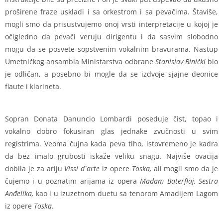
proširene fraze uskladi i sa orkestrom i sa pevačima. Štaviše,
mogli smo da prisustvujemo onoj vrsti interpretacije u kojoj je
očigledno da pevači veruju dirigentu i da sasvim slobodno
mogu da se posvete sopstvenim vokalnim bravurama. Nastup
Umetničkog ansambla Ministarstva odbrane
Stanislav Binički
bio
je odličan, a posebno bi mogle da se izdvoje sjajne deonice
flaute i klarineta.
Sopran Donata Danuncio Lombardi poseduje čist, topao i
vokalno dobro fokusiran glas jednake zvučnosti u svim
registrima. Veoma čujna kada peva tiho, istovremeno je kadra
da bez imalo grubosti iskaže veliku snagu. Najviše ovacija
dobila je za ariju
Vissi
d`arte
iz opere
Toska,
ali mogli smo da je
čujemo i u poznatim arijama iz opera
Madam Baterflaj, Sestra
Anđelika,
kao i u izuzetnom duetu sa tenorom Amadijem Lagom
iz opere
Toska.