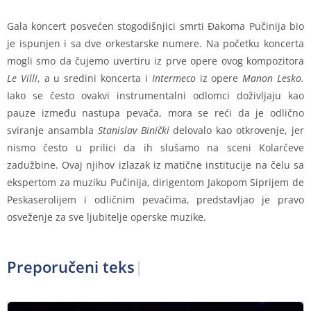
Gala koncert posvećen stogodišnjici smrti Đakoma Pučinija bio
je ispunjen i sa dve orkestarske numere. Na početku koncerta
mogli smo da čujemo uvertiru iz prve opere ovog kompozitora
Le Villi
, a u sredini koncerta i
Intermeco
iz opere
Manon Lesko.
Iako se često ovakvi instrumentalni odlomci doživljaju kao
pauze između nastupa pevača, mora se reći da je odlično
sviranje ansambla
Stanislav Binički
delovalo kao otkrovenje, jer
nismo često u prilici da ih slušamo na sceni Kolarčeve
zadužbine. Ovaj njihov izlazak iz matične institucije na čelu sa
ekspertom za muziku Pučinija, dirigentom Jakopom Siprijem de
Peskaserolijem i odličnim pevačima, predstavljao je pravo
osveženje za sve ljubitelje operske muzike.
Preporučeni teksto