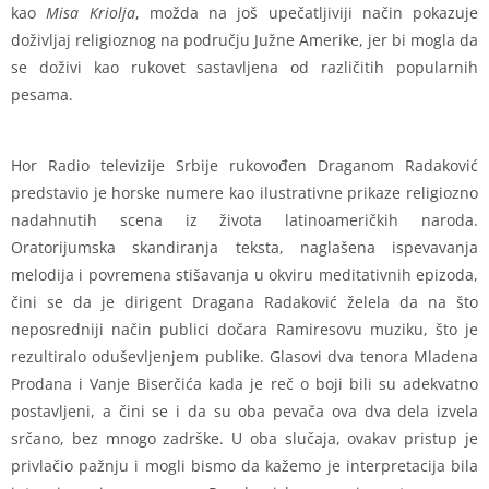
kao
Misa Kriolja
, možda na još upečatljiviji način pokazuje
doživljaj religioznog na području Južne Amerike, jer bi mogla da
se doživi kao rukovet sastavljena od različitih popularnih
pesama.
Hor Radio televizije Srbije rukovođen Draganom Radaković
predstavio je horske numere kao ilustrativne prikaze religiozno
nadahnutih scena iz života latinoameričkih naroda.
Oratorijumska skandiranja teksta, naglašena ispevavanja
melodija i povremena stišavanja u okviru meditativnih epizoda,
čini se da je dirigent Dragana Radaković želela da na što
neposredniji način publici dočara Ramiresovu muziku, što je
rezultiralo oduševljenjem publike. Glasovi dva tenora Mladena
Prodana i Vanje Biserčića kada je reč o boji bili su adekvatno
postavljeni, a čini se i da su oba pevača ova dva dela izvela
srčano, bez mnogo zadrške. U oba slučaja, ovakav pristup je
privlačio pažnju i mogli bismo da kažemo je interpretacija bila