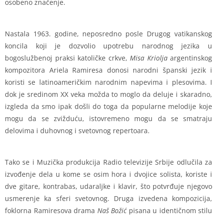
osobeno značenje.
Nastala 1963. godine, neposredno posle Drugog vatikanskog
koncila koji je dozvolio upotrebu narodnog jezika u
bogoslužbenoj praksi katoličke crkve,
Misa Kriolja
argentinskog
kompozitora Ariela Ramiresa donosi narodni španski jezik i
koristi se latinoameričkim narodnim napevima i plesovima. I
dok je sredinom XX veka možda to moglo da deluje i skaradno,
izgleda da smo ipak došli do toga da popularne melodije koje
mogu da se zvižduću, istovremeno mogu da se smatraju
delovima i duhovnog i svetovnog repertoara.
Tako se i Muzička produkcija Radio televizije Srbije odlučila za
izvođenje dela u kome se osim hora i dvojice solista, koriste i
dve gitare, kontrabas, udaraljke i klavir, što potvrđuje njegovo
usmerenje ka sferi svetovnog. Druga izvedena kompozicija,
foklorna Ramiresova drama
Naš Božić
pisana u identičnom stilu