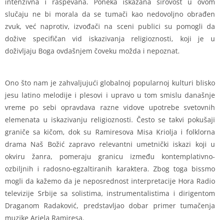
intenzivna i raspevana. Poneka iskazana sirovost u ovom
slučaju ne bi morala da se tumači kao nedovoljno obrađen
zvuk, već naprotiv, izvođači na sceni publici su pomogli da
dožive specifičan vid iskazivanja religioznosti, koji je u
doživljaju Boga ovdašnjem čoveku možda i nepoznat.
Ono što nam je zahvaljujući globalnoj popularnoj kulturi blisko
jesu latino melodije i plesovi i upravo u tom smislu današnje
vreme po sebi opravdava razne vidove upotrebe svetovnih
elemenata u iskazivanju religioznosti. Često se takvi pokušaji
graniče sa kičom, dok su Ramiresova Misa Kriolja i folklorna
drama Naš Božić zapravo relevantni umetnički iskazi koji u
okviru žanra, pomeraju granicu između kontemplativno-
ozbiljnih i radosno-egzaltiranih karaktera. Zbog toga bissmo
mogli da kažemo da je neposrednost interpretacije Hora Radio
televizije Srbije sa solistima, instrumentalistima i dirigentom
Draganom Radaković, predstavljao dobar primer tumačenja
muzike Ariela Ramiresa.