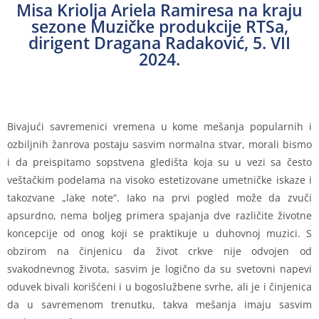
Misa Kriolja Ariela Ramiresa na kraju
sezone Muzičke produkcije RTSa,
dirigent Dragana Radaković, 5. VII
2024.
Bivajući savremenici vremena u kome mešanja popularnih i
ozbiljnih žanrova postaju sasvim normalna stvar, morali bismo
i da preispitamo sopstvena gledišta koja su u vezi sa često
veštačkim podelama na visoko estetizovane umetničke iskaze i
takozvane „lake note“. Iako na prvi pogled može da zvuči
apsurdno, nema boljeg primera spajanja dve različite životne
koncepcije od onog koji se praktikuje u duhovnoj muzici. S
obzirom na činjenicu da život crkve nije odvojen od
svakodnevnog života, sasvim je logično da su svetovni napevi
oduvek bivali korišćeni i u bogoslužbene svrhe, ali je i činjenica
da u savremenom trenutku, takva mešanja imaju sasvim