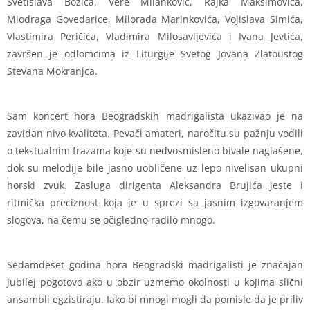
Svetislava Božića, Vere Milanković, Rajka Maksimovića,
Miodraga Govedarice, Milorada Marinkovića, Vojislava Simića,
Vlastimira Peričića, Vladimira Milosavljevića i Ivana Jevtića,
završen je odlomcima iz Liturgije Svetog Jovana Zlatoustog
Stevana Mokranjca.
Sam koncert hora Beogradskih madrigalista ukazivao je na
zavidan nivo kvaliteta. Pevači amateri, naročitu su pažnju vodili
o tekstualnim frazama koje su nedvosmisleno bivale naglašene,
dok su melodije bile jasno uobličene uz lepo nivelisan ukupni
horski zvuk. Zasluga dirigenta Aleksandra Brujića jeste i
ritmička preciznost koja je u sprezi sa jasnim izgovaranjem
slogova, na čemu se očigledno radilo mnogo.
Sedamdeset godina hora Beogradski madrigalisti je značajan
jubilej pogotovo ako u obzir uzmemo okolnosti u kojima slični
ansambli egzistiraju. Iako bi mnogi mogli da pomisle da je priliv