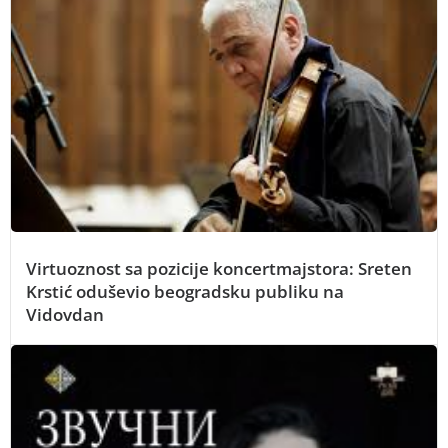
Virtuoznost sa pozicije koncertmajstora: Sreten
Krstić oduševio beogradsku publiku na
Vidovdan