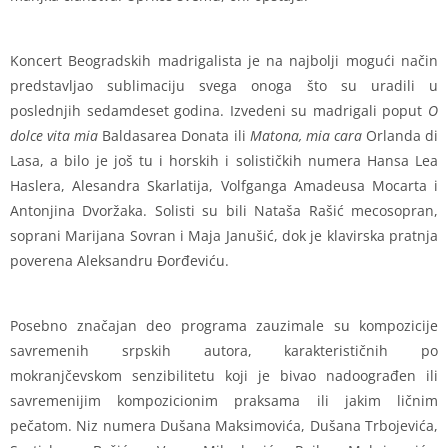
Koncert Beogradskih madrigalista je na najbolji mogući način
predstavljao sublimaciju svega onoga što su uradili u
poslednjih sedamdeset godina. Izvedeni su madrigali poput
O
dolce vita mia
Baldasarea Donata ili
Matona, mia cara
Orlanda di
Lasa, a bilo je još tu i horskih i solističkih numera Hansa Lea
Haslera, Alesandra Skarlatija, Volfganga Amadeusa Mocarta i
Antonjina Dvoržaka. Solisti su bili Nataša Rašić mecosopran,
soprani Marijana Sovran i Maja Janušić, dok je klavirska pratnja
poverena Aleksandru Đorđeviću.
Posebno značajan deo programa zauzimale su kompozicije
savremenih srpskih autora, karakterističnih po
mokranjčevskom senzibilitetu koji je bivao nadoograđen ili
savremenijim kompozicionim praksama ili jakim ličnim
pečatom. Niz numera Dušana Maksimovića, Dušana Trbojevića,