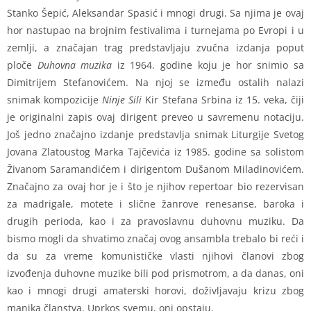
Stanko Šepić, Aleksandar Spasić i mnogi drugi. Sa njima je ovaj
hor nastupao na brojnim festivalima i turnejama po Evropi i u
zemlji, a značajan trag predstavljaju zvučna izdanja poput
ploče
Duhovna muzika
iz 1964. godine koju je hor snimio sa
Dimitrijem Stefanovićem. Na njoj se između ostalih nalazi
snimak kompozicije
Ninje Sili
Kir Stefana Srbina iz 15. veka, čiji
je originalni zapis ovaj dirigent preveo u savremenu notaciju.
Još jedno značajno izdanje predstavlja snimak Liturgije Svetog
Jovana Zlatoustog Marka Tajčevića iz 1985. godine sa solistom
Živanom Saramandićem i dirigentom Dušanom Miladinovićem.
Značajno za ovaj hor je i što je njihov repertoar bio rezervisan
za madrigale, motete i slične žanrove renesanse, baroka i
drugih perioda, kao i za pravoslavnu duhovnu muziku. Da
bismo mogli da shvatimo značaj ovog ansambla trebalo bi reći i
da su za vreme komunističke vlasti njihovi članovi zbog
izvođenja duhovne muzike bili pod prismotrom, a da danas, oni
kao i mnogi drugi amaterski horovi, doživljavaju krizu zbog
manjka članstva. Uprkos svemu, oni opstaju.