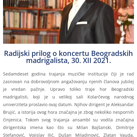
Radijski prilog o koncertu Beogradskih
madrigalista, 30. XII 2021.
Sedamdeset godina trajanja muzičke institucije čiji je rad
zasnovan na dobrovoljnom angažovanju njenih članova jubilej
je vredan pažnje. Upravo toliko traje hor Beogradski
madrigalisti, koji je u velikoj sali Kolarčevog narodnog
univerziteta proslavio ovaj datum. Njihov dirigent je Aleksandar
Brujić, a istorija ovog hora značajna je zbog nekoliko nespornih
činjenica. Tokom svog trajanja ansambl su vodila značajna
dirigentska imena kao što su Milan Bajšanski, Dimitrije
Stefanović, Vojislav Ilić, Dušan Miladinović, Zlatan Vauda,