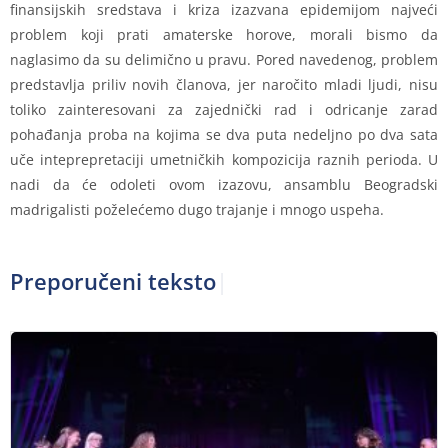
finansijskih sredstava i kriza izazvana epidemijom najveći
problem koji prati amaterske horove, morali bismo da
naglasimo da su delimično u pravu. Pored navedenog, problem
predstavlja priliv novih članova, jer naročito mladi ljudi, nisu
toliko zainteresovani za zajednički rad i odricanje zarad
pohađanja proba na kojima se dva puta nedeljno po dva sata
uče inteprepretaciji umetničkih kompozicija raznih perioda. U
nadi da će odoleti ovom izazovu, ansamblu Beogradski
madrigalisti poželećemo dugo trajanje i mnogo uspeha.
Preporučeni tekstovi