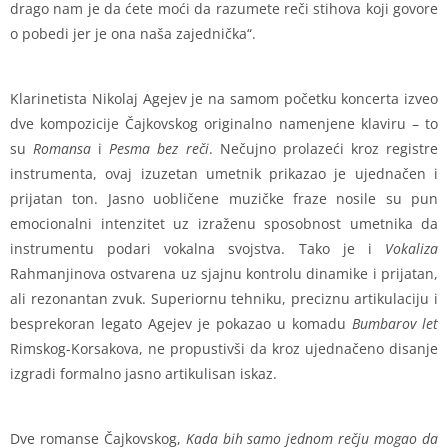
drago nam je da ćete moći da razumete reči stihova koji govore
o pobedi jer je ona naša zajednička“.
Klarinetista Nikolaj Agejev je na samom početku koncerta izveo
dve kompozicije Čajkovskog originalno namenjene klaviru – to
su
Romansa
i
Pesma bez reči
. Nečujno prolazeći kroz registre
instrumenta, ovaj izuzetan umetnik prikazao je ujednačen i
prijatan ton. Jasno uobličene muzičke fraze nosile su pun
emocionalni intenzitet uz izraženu sposobnost umetnika da
instrumentu podari vokalna svojstva. Tako je i
Vokaliza
Rahmanjinova ostvarena uz sjajnu kontrolu dinamike i prijatan,
ali rezonantan zvuk. Superiornu tehniku, preciznu artikulaciju i
besprekoran legato Agejev je pokazao u komadu
Bumbarov let
Rimskog-Korsakova, ne propustivši da kroz ujednačeno disanje
izgradi formalno jasno artikulisan iskaz.
Dve romanse Čajkovskog,
Kada bih samo jednom rečju mogao da