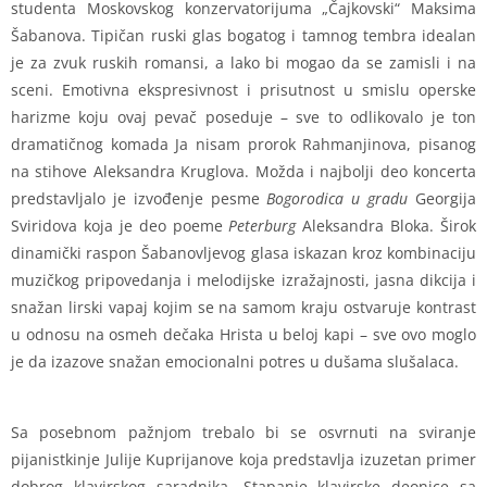
studenta Moskovskog konzervatorijuma „Čajkovski“ Maksima
Šabanova. Tipičan ruski glas bogatog i tamnog tembra idealan
je za zvuk ruskih romansi, a lako bi mogao da se zamisli i na
sceni. Emotivna ekspresivnost i prisutnost u smislu operske
harizme koju ovaj pevač poseduje – sve to odlikovalo je ton
dramatičnog komada Ja nisam prorok Rahmanjinova, pisanog
na stihove Aleksandra Kruglova. Možda i najbolji deo koncerta
predstavljalo je izvođenje pesme
Bogorodica u gradu
Georgija
Sviridova koja je deo poeme
Peterburg
Aleksandra Bloka. Širok
dinamički raspon Šabanovljevog glasa iskazan kroz kombinaciju
muzičkog pripovedanja i melodijske izražajnosti, jasna dikcija i
snažan lirski vapaj kojim se na samom kraju ostvaruje kontrast
u odnosu na osmeh dečaka Hrista u beloj kapi – sve ovo moglo
je da izazove snažan emocionalni potres u dušama slušalaca.
Sa posebnom pažnjom trebalo bi se osvrnuti na sviranje
pijanistkinje Julije Kuprijanove koja predstavlja izuzetan primer
dobrog klavirskog saradnika. Stapanje klavirske deonice sa