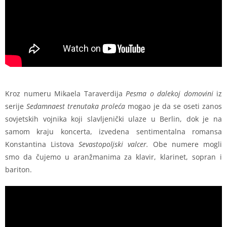
Kroz numeru Mikaela Taraverdija
Pesma o dalekoj domovini
iz
serije
Sedamnaest trenutaka proleća
mogao je da se oseti zanos
sovjetskih vojnika koji slavljenički ulaze u Berlin, dok je na
samom kraju koncerta, izvedena sentimentalna romansa
Konstantina Listova
Sevastopoljski valcer.
Obe numere mogli
smo da čujemo u aranžmanima za klavir, klarinet, sopran i
bariton.