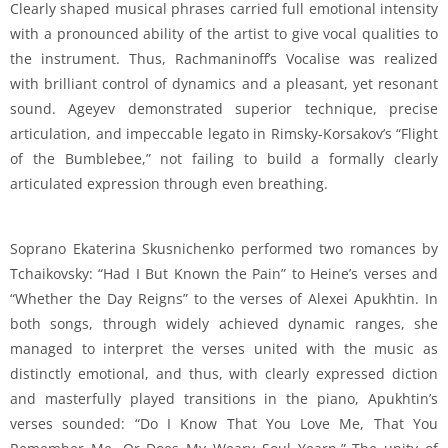
Clearly shaped musical phrases carried full emotional intensity
with a pronounced ability of the artist to give vocal qualities to
the instrument. Thus, Rachmaninoff’s Vocalise was realized
with brilliant control of dynamics and a pleasant, yet resonant
sound. Ageyev demonstrated superior technique, precise
articulation, and impeccable legato in Rimsky-Korsakov’s “Flight
of the Bumblebee,” not failing to build a formally clearly
articulated expression through even breathing.
Soprano Ekaterina Skusnichenko performed two romances by
Tchaikovsky: “Had I But Known the Pain” to Heine’s verses and
“Whether the Day Reigns” to the verses of Alexei Apukhtin. In
both songs, through widely achieved dynamic ranges, she
managed to interpret the verses united with the music as
distinctly emotional, and thus, with clearly expressed diction
and masterfully played transitions in the piano, Apukhtin’s
verses sounded: “Do I Know That You Love Me, That You