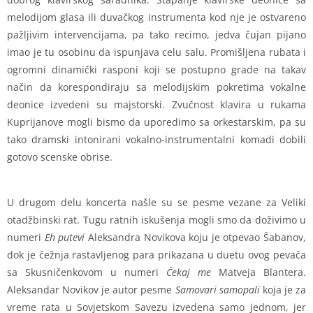
melodijom glasa ili duvačkog instrumenta kod nje je ostvareno
pažljivim intervencijama, pa tako recimo, jedva čujan pijano
imao je tu osobinu da ispunjava celu salu. Promišljena rubata i
ogromni dinamički rasponi koji se postupno grade na takav
način da korespondiraju sa melodijskim pokretima vokalne
deonice izvedeni su majstorski. Zvučnost klavira u rukama
Kuprijanove mogli bismo da uporedimo sa orkestarskim, pa su
tako dramski intonirani vokalno-instrumentalni komadi dobili
gotovo scenske obrise.
U drugom delu koncerta našle su se pesme vezane za Veliki
otadžbinski rat. Tugu ratnih iskušenja mogli smo da doživimo u
numeri
Eh putevi
Aleksandra Novikova koju je otpevao Šabanov,
dok je čežnja rastavljenog para prikazana u duetu ovog pevača
sa Skusničenkovom u numeri
Čekaj me
Matveja Blantera.
Aleksandar Novikov je autor pesme
Samovari samopali
koja je za
vreme rata u Sovjetskom Savezu izvedena samo jednom, jer