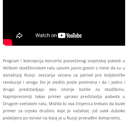
Program i koncepcija koncerta posvećenog sovjetskoj pobedi u
Velikom otadžbinskom ratu sasvim jasno govori o tome da su u
današnjoj Rusiji, osećanja vezana za period pre boljševičke
revolucije i onoga što je sledilo posle pomirena i da i jedno i
drugo predstavljaju deo istorije borbe za otadžbinu.
Najimpresivniji takav primer upravo predstavlja pobeda u
Drugom svetskom ratu. Možda bi ova činjenica trebalo da bude
primer za srpsko društvo, koje je nažalost, još uvek duboko
podeljeno po osnovi na kojoj je u Rusiji pronađen kompromis.