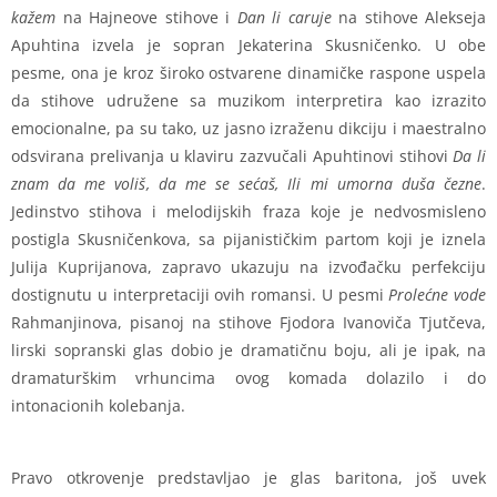
kažem
na Hajneove stihove i
Dan li caruje
na stihove Alekseja
Apuhtina izvela je sopran Jekaterina Skusničenko. U obe
pesme, ona je kroz široko ostvarene dinamičke raspone uspela
da stihove udružene sa muzikom interpretira kao izrazito
emocionalne, pa su tako, uz jasno izraženu dikciju i maestralno
odsvirana prelivanja u klaviru zazvučali Apuhtinovi stihovi
Da li
znam da me voliš, da me se sećaš, Ili mi umorna duša čezne
.
Jedinstvo stihova i melodijskih fraza koje je nedvosmisleno
postigla Skusničenkova, sa pijanističkim partom koji je iznela
Julija Kuprijanova, zapravo ukazuju na izvođačku perfekciju
dostignutu u interpretaciji ovih romansi. U pesmi
Prolećne vode
Rahmanjinova, pisanoj na stihove Fjodora Ivanoviča Tjutčeva,
lirski sopranski glas dobio je dramatičnu boju, ali je ipak, na
dramaturškim vrhuncima ovog komada dolazilo i do
intonacionih kolebanja.
Pravo otkrovenje predstavljao je glas baritona, još uvek