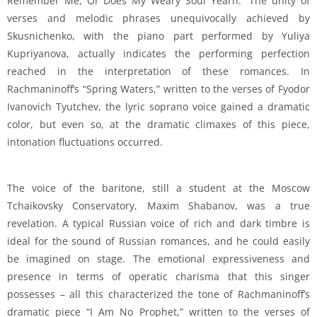
Remember Me, Or Does My Weary Soul Yearn.” The unity of
verses and melodic phrases unequivocally achieved by
Skusnichenko, with the piano part performed by Yuliya
Kupriyanova, actually indicates the performing perfection
reached in the interpretation of these romances. In
Rachmaninoff’s “Spring Waters,” written to the verses of Fyodor
Ivanovich Tyutchev, the lyric soprano voice gained a dramatic
color, but even so, at the dramatic climaxes of this piece,
intonation fluctuations occurred.
The voice of the baritone, still a student at the Moscow
Tchaikovsky Conservatory, Maxim Shabanov, was a true
revelation. A typical Russian voice of rich and dark timbre is
ideal for the sound of Russian romances, and he could easily
be imagined on stage. The emotional expressiveness and
presence in terms of operatic charisma that this singer
possesses – all this characterized the tone of Rachmaninoff’s
dramatic piece “I Am No Prophet,” written to the verses of