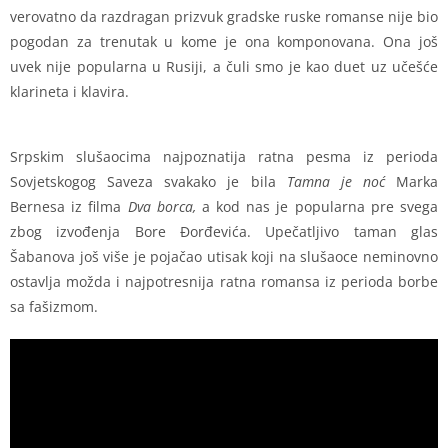
verovatno da razdragan prizvuk gradske ruske romanse nije bio
pogodan za trenutak u kome je ona komponovana. Ona još
uvek nije popularna u Rusiji, a čuli smo je kao duet uz učešće
klarineta i klavira.
Srpskim slušaocima najpoznatija ratna pesma iz perioda
Sovjetskogog Saveza svakako je bila
Tamna je noć
Marka
Bernesa iz filma
Dva borca,
a kod nas je popularna pre svega
zbog izvođenja Bore Đorđevića. Upečatljivo taman glas
Šabanova još više je pojačao utisak koji na slušaoce neminovno
ostavlja možda i najpotresnija ratna romansa iz perioda borbe
sa fašizmom.