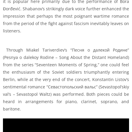
it is popular here primarily due to the performance of Bora
Đorđević. Shabanov’s strikingly dark voice further enhanced the
impression that perhaps the most poignant wartime romance
from the period of the fight against fascism inevitably leaves on
listeners.
Through Miakel Tariverdiev’s “Песня о далекой Родине”
(Pesnya o dalekoy Rodine – Song About the Distant Homeland)
from the series “Seventeen Moments of Spring,” one could feel
the enthusiasm of the Soviet soldiers triumphantly entering
Berlin, while at the very end of the concert, Konstantin Listov’s
sentimental romance “Севастопольский вальс” (Sevastopol’skiy
val’s – Sevastopol Waltz) was performed. Both pieces could be
heard in arrangements for piano, clarinet, soprano, and
baritone.