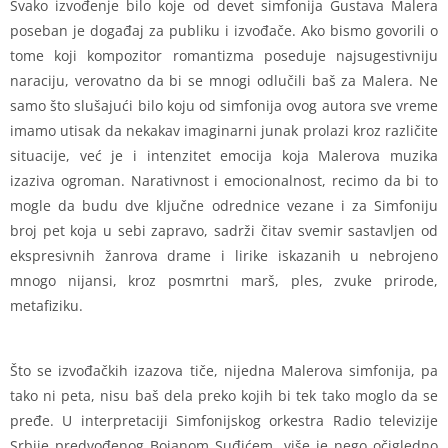
Svako izvođenje bilo koje od devet simfonija Gustava Malera
poseban je događaj za publiku i izvođače. Ako bismo govorili o
tome koji kompozitor romantizma poseduje najsugestivniju
naraciju, verovatno da bi se mnogi odlučili baš za Malera. Ne
samo što slušajući bilo koju od simfonija ovog autora sve vreme
imamo utisak da nekakav imaginarni junak prolazi kroz različite
situacije, već je i intenzitet emocija koja Malerova muzika
izaziva ogroman. Narativnost i emocionalnost, recimo da bi to
mogle da budu dve ključne odrednice vezane i za Simfoniju
broj pet koja u sebi zapravo, sadrži čitav svemir sastavljen od
ekspresivnih žanrova drame i lirike iskazanih u nebrojeno
mnogo nijansi, kroz posmrtni marš, ples, zvuke prirode,
metafiziku.
Što se izvođačkih izazova tiče, nijedna Malerova simfonija, pa
tako ni peta, nisu baš dela preko kojih bi tek tako moglo da se
pređe. U interpretaciji Simfonijskog orkestra Radio televizije
Srbije predvođenog Bojanom Suđićem, više je nego očigledno