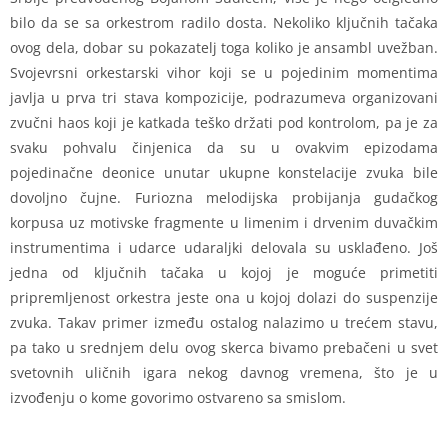
bilo da se sa orkestrom radilo dosta. Nekoliko ključnih tačaka
ovog dela, dobar su pokazatelj toga koliko je ansambl uvežban.
Svojevrsni orkestarski vihor koji se u pojedinim momentima
javlja u prva tri stava kompozicije, podrazumeva organizovani
zvučni haos koji je katkada teško držati pod kontrolom, pa je za
svaku pohvalu činjenica da su u ovakvim epizodama
pojedinačne deonice unutar ukupne konstelacije zvuka bile
dovoljno čujne. Furiozna melodijska probijanja gudačkog
korpusa uz motivske fragmente u limenim i drvenim duvačkim
instrumentima i udarce udaraljki delovala su usklađeno. Još
jedna od ključnih tačaka u kojoj je moguće primetiti
pripremljenost orkestra jeste ona u kojoj dolazi do suspenzije
zvuka. Takav primer između ostalog nalazimo u trećem stavu,
pa tako u srednjem delu ovog skerca bivamo prebačeni u svet
svetovnih uličnih igara nekog davnog vremena, što je u
izvođenju o kome govorimo ostvareno sa smislom.