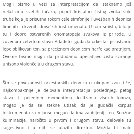
Mogli bismo u vezi sa interpretacijom da istaknemo još
nekolicinu svetlih tačaka, poput kristalno čistog zvuka solo
trube koja je prisutna tokom cele simfonije i uvežbanih deonica
limenih i drvenih duvačkih instrumenata. U tom smislu, bilo je
tu i dobro ostvarenih onomatopeja zvukova iz prirode. U
čuvenom četvrtom stavu Adađeto, gudački orkestar je ostvario
lepo oblikovan ton, sa preciznom deonicom harfe kao pratnjom.
Ovome bismo mogli da pridodamo upečatljivo čisto sviranje
unisono violončela u drugom stavu.
Što se povezanosti orkestarskih deonica u ukupan zvuk tiče,
najkompaktnije je delovala interpretacija poslednjeg, petog
stava. U pojedinim momentima dostizanja visokih tonova,
mogao je da se stekne utisak da je gudački korpus
instrumenata za nijansu mogao da ima zaobljeniji ton. Snažne
kulminacije, naročito u prvom i drugom stavu, delovale su
sugestivno i u njih se ulazilo direktno. Možda bi malo