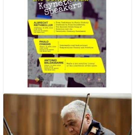
Od Panove frule do TikToka: O zborniku Music
Beyond the Concert Hall Katedre za
muzikologiju FMU