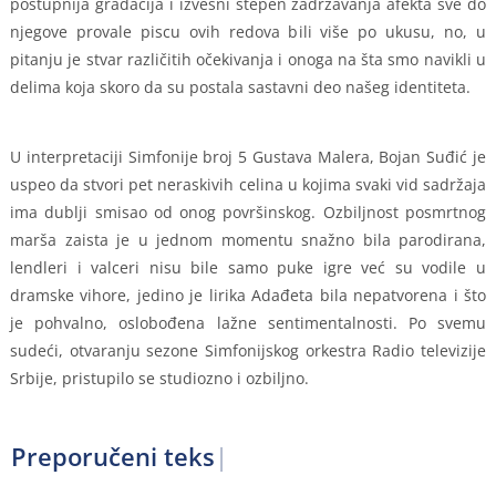
postupnija gradacija i izvesni stepen zadržavanja afekta sve do
njegove provale piscu ovih redova bili više po ukusu, no, u
pitanju je stvar različitih očekivanja i onoga na šta smo navikli u
delima koja skoro da su postala sastavni deo našeg identiteta.
U interpretaciji Simfonije broj 5 Gustava Malera, Bojan Suđić je
uspeo da stvori pet neraskivih celina u kojima svaki vid sadržaja
ima dublji smisao od onog površinskog. Ozbiljnost posmrtnog
marša zaista je u jednom momentu snažno bila parodirana,
lendleri i valceri nisu bile samo puke igre već su vodile u
dramske vihore, jedino je lirika Adađeta bila nepatvorena i što
je pohvalno, oslobođena lažne sentimentalnosti. Po svemu
sudeći, otvaranju sezone Simfonijskog orkestra Radio televizije
Srbije, pristupilo se studiozno i ozbiljno.
Preporučeni teksto