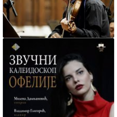
Virtuoznost sa pozicije koncertmajstora: Sreten
Krstić oduševio beogradsku publiku na
Vidovdan