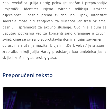
Kao izvođačica, Julija Hartig pokazuje snažan i prepoznatljiv
umjetnički identitet. Njeno sviranje odlikuju izražena
osjećajnost i pažnja prema zvučnoj boji. Ipak, intenzitet
sadržaja može biti zahtjevan za slušaoca jer traži vrijeme,
pažnju i spremnost za aktivno slušanje. Ovo nije album za
usputnu potrošnju već za koncentrisano uranjanje u zvučni
svijet, čime se svjesno suprotstavlja dominantnim savremenim
obrascima slušanja muzike. U cjelini, „Dark velvet“ je snažan i
zreo album koji Juliju Hartig predstavlja kao umjetnicu jasne
vizije i izraženog autorskog glasa.
Preporučeni tekstovi