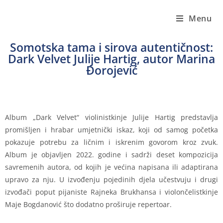
Menu
Somotska tama i sirova autentičnost:
Dark Velvet Julije Hartig, autor Marina
Đorojević
Album „Dark Velvet“ violinistkinje Julije Hartig predstavlja
promišljen i hrabar umjetnički iskaz, koji od samog početka
pokazuje potrebu za ličnim i iskrenim govorom kroz zvuk.
Album je objavljen 2022. godine i sadrži deset kompozicija
savremenih autora, od kojih je većina napisana ili adaptirana
upravo za nju. U izvođenju pojedinih djela učestvuju i drugi
izvođači poput pijaniste Rajneka Brukhansa i violončelistkinje
Maje Bogdanović što dodatno proširuje repertoar.