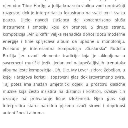
njen otac Tibor Hartig, a Julija kroz solo violinu vodi unutrašnji
razgovor, dok je interpretacija fokusirana na svaki ton i svaku
pauzu. Djelo navodi slušaoca da koncentrisano sluša
instrument i emociju koju on prenosi. S druge strane,
kompozicija „Air & Riffs“ Veljka Nenadića donosi dozu moderne
energije i time sprječava album da upadne u monotoniju.
Posebno je interesantna kompozicija „Guslarska“ Rudolfa
Bručija jer uvodi elemente tradicije koja je uklopljena u
savremeni muzički jezik. Jedan od najupečatljivijih trenutaka
albuma jeste kompozicija „Oh, Die, My Love“ Isidore Žebeljan, u
kojoj Hartigova koristi i sopstveni glas dok istovremeno svira.
Taj potez ima snažan umjetnički odjek: u prostoru klasične
muzike koja često insistira na distanci i kontroli, ovakav čin
ukazuje na prihvatanje lične izloženosti. Njen glas koji
interpretira staru narodnu pjesmu zvuči sirovo i doprinosi
autentičnosti albuma.