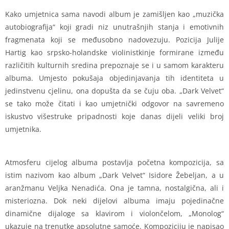
Kako umjetnica sama navodi album je zamišljen kao „muzička
autobiografija“ koji gradi niz unutrašnjih stanja i emotivnih
fragmenata koji se međusobno nadovezuju. Pozicija Julije
Hartig kao srpsko-holandske violinistkinje formirane između
različitih kulturnih sredina prepoznaje se i u samom karakteru
albuma. Umjesto pokušaja objedinjavanja tih identiteta u
jedinstvenu cjelinu, ona dopušta da se čuju oba. „Dark Velvet“
se tako može čitati i kao umjetnički odgovor na savremeno
iskustvo višestruke pripadnosti koje danas dijeli veliki broj
umjetnika.
Atmosferu cijelog albuma postavlja početna kompozicija, sa
istim nazivom kao album „Dark Velvet“ Isidore Žebeljan, a u
aranžmanu Veljka Nenadića. Ona je tamna, nostalgična, ali i
misteriozna. Dok neki dijelovi albuma imaju pojedinačne
dinamične dijaloge sa klavirom i violončelom, „Monolog“
ukazuje na trenutke apsolutne samoće. Kompoziciju je napisao