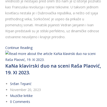
vrednosti je nestajao pred onim što nam je iz istorije poznato
kao Francuska revolucija i njene tekovine. U takvom jednom
kovitlacu nestala je i Dubrovačka republika, a nešto od sjaja
prethodnog veka, Sorkočević je uspeo da prikaže u
pomenutoj sonati. Hrvatski pijanisti Vedran Janjanin i Ivan
Krpan predstavili su je stilski perfektno, uz dinamičke odnose
ostvarene neusiljeno i krajnje prirodno.
Continue Reading
KaNa klavirski duo na sceni Raša Plaović,
19. XI 2023.
Srđan Teparić
November 20, 2023
Muzičke kritike
0 Comments