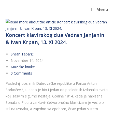
Menu
Koncert klavirskog dua Vedran Janjanin
& Ivan Krpan, 13. XI 2024.
Srđan Teparić
November 14, 2024
Muzičke kritike
0 Comments
Poslednji poslanik Dubrovačke republike u Parizu Antun
Sorkočević, ujedno je bio i jedan od poslednjih izdanaka sveta
koji sasvim sigurno nestaje. Godine 1814. kada je napisana
Sonata u F duru za klavir četvororučno klasicizam je već bio
stil na izmaku, a zajedno sa epohom, čitav jedan sistem