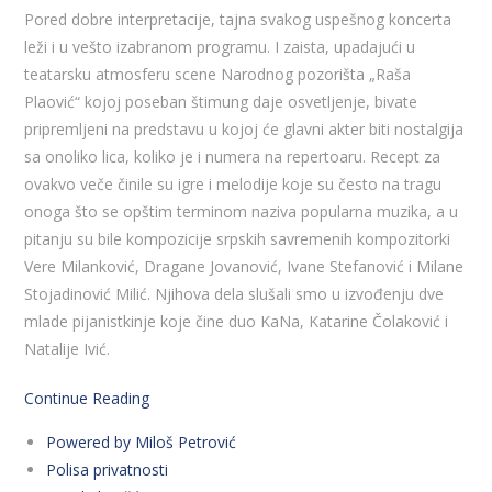
Pored dobre interpretacije, tajna svakog uspešnog koncerta
leži i u vešto izabranom programu. I zaista, upadajući u
teatarsku atmosferu scene Narodnog pozorišta „Raša
Plaović“ kojoj poseban štimung daje osvetljenje, bivate
pripremljeni na predstavu u kojoj će glavni akter biti nostalgija
sa onoliko lica, koliko je i numera na repertoaru. Recept za
ovakvo veče činile su igre i melodije koje su često na tragu
onoga što se opštim terminom naziva popularna muzika, a u
pitanju su bile kompozicije srpskih savremenih kompozitorki
Vere Milanković, Dragane Jovanović, Ivane Stefanović i Milane
Stojadinović Milić. Njihova dela slušali smo u izvođenju dve
mlade pijanistkinje koje čine duo KaNa, Katarine Čolaković i
Natalije Ivić.
Continue Reading
Powered by Miloš Petrović
Polisa privatnosti