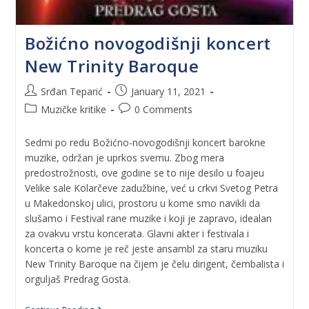
Božićno novogodišnji koncert
New Trinity Baroque
Srđan Teparić
January 11, 2021
Muzičke kritike
0 Comments
Sedmi po redu Božićno-novogodišnji koncert barokne
muzike, održan je uprkos svemu. Zbog mera
predostrožnosti, ove godine se to nije desilo u foajeu
Velike sale Kolarčeve zadužbine, već u crkvi Svetog Petra
u Makedonskoj ulici, prostoru u kome smo navikli da
slušamo i Festival rane muzike i koji je zapravo, idealan
za ovakvu vrstu koncerata. Glavni akter i festivala i
koncerta o kome je reč jeste ansambl za staru muziku
New Trinity Baroque na čijem je čelu dirigent, čembalista i
orguljaš Predrag Gosta.