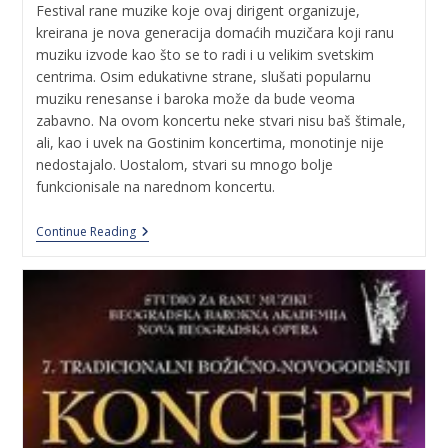
Festival rane muzike koje ovaj dirigent organizuje,
kreirana je nova generacija domaćih muzičara koji ranu
muziku izvode kao što se to radi i u velikim svetskim
centrima. Osim edukativne strane, slušati popularnu
muziku renesanse i baroka može da bude veoma
zabavno. Na ovom koncertu neke stvari nisu baš štimale,
ali, kao i uvek na Gostinim koncertima, monotinje nije
nedostajalo. Uostalom, stvari su mnogo bolje
funkcionisale na narednom koncertu.
Continue Reading