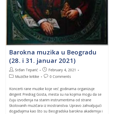
Barokna muzika u Beogradu
(28. i 31. januar 2021)
Srđan Teparić
February 4, 2021
Muzičke kritike
0 Comments
Koncerti rane muzike koje već godinama organizuje
dirigent Predrag Gosta, mesta su na kojima mogu da se
čuju izvođenja na starim instrumentima od strane
školovanih muzičara iz inostranstva. Upravo zahvaljujući
događajima kao što su Beogradska barokna akademija i