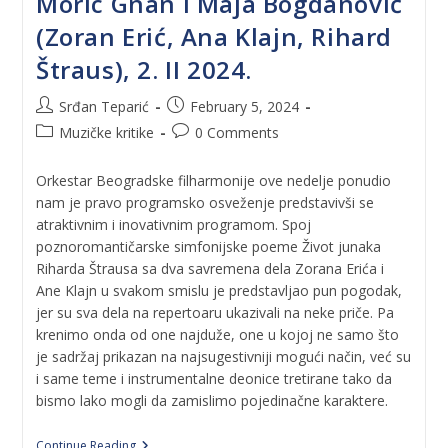
Moric Gnan i Maja Bogdanović
(Zoran Erić, Ana Klajn, Rihard
Štraus), 2. II 2024.
Srđan Teparić
February 5, 2024
Muzičke kritike
0 Comments
Orkestar Beogradske filharmonije ove nedelje ponudio
nam je pravo programsko osveženje predstavivši se
atraktivnim i inovativnim programom. Spoj
poznoromantičarske simfonijske poeme Život junaka
Riharda Štrausa sa dva savremena dela Zorana Erića i
Ane Klajn u svakom smislu je predstavljao pun pogodak,
jer su sva dela na repertoaru ukazivali na neke priče. Pa
krenimo onda od one najduže, one u kojoj ne samo što
je sadržaj prikazan na najsugestivniji mogući način, već su
i same teme i instrumentalne deonice tretirane tako da
bismo lako mogli da zamislimo pojedinačne karaktere.
Continue Reading