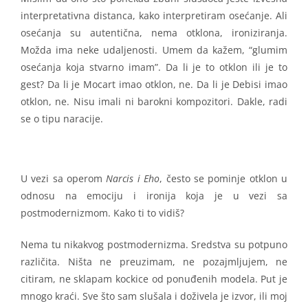
interpretativna distanca, kako interpretiram osećanje. Ali
osećanja su autentična, nema otklona, ironiziranja.
Možda ima neke udaljenosti. Umem da kažem, “glumim
osećanja koja stvarno imam”. Da li je to otklon ili je to
gest? Da li je Mocart imao otklon, ne. Da li je Debisi imao
otklon, ne. Nisu imali ni barokni kompozitori. Dakle, radi
se o tipu naracije.
U vezi sa operom
Narcis i Eho
, često se pominje otklon u
odnosu na emociju i ironija koja je u vezi sa
postmodernizmom. Kako ti to vidiš?
Nema tu nikakvog postmodernizma. Sredstva su potpuno
različita. Ništa ne preuzimam, ne pozajmljujem, ne
citiram, ne sklapam kockice od ponuđenih modela. Put je
mnogo kraći. Sve što sam slušala i doživela je izvor, ili moj