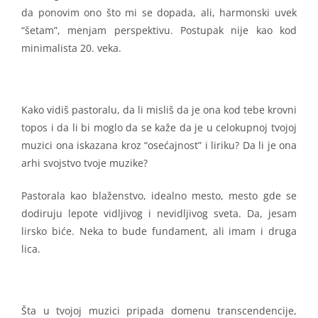
da ponovim ono što mi se dopada, ali, harmonski uvek
“šetam”, menjam perspektivu. Postupak nije kao kod
minimalista 20. veka.
Kako vidiš pastoralu, da li misliš da je ona kod tebe krovni
topos i da li bi moglo da se kaže da je u celokupnoj tvojoj
muzici ona iskazana kroz “osećajnost” i liriku? Da li je ona
arhi svojstvo tvoje muzike?
Pastorala kao blaženstvo, idealno mesto, mesto gde se
dodiruju lepote vidljivog i nevidljivog sveta. Da, jesam
lirsko biće. Neka to bude fundament, ali imam i druga
lica.
Šta u tvojoj muzici pripada domenu transcendencije,