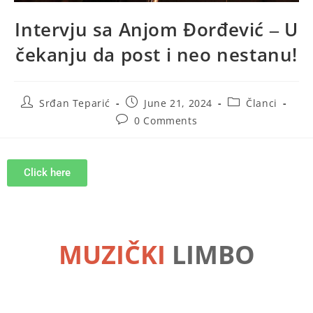
Intervju sa Anjom Đorđević ‒ U
čekanju da post i neo nestanu!
Srđan Teparić
June 21, 2024
Članci
0 Comments
Click here
MUZIČKI
LIMBO