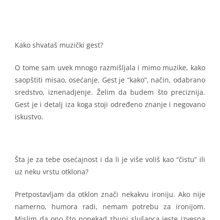
Kako shvataš muzički gest?
O tome sam uvek mnogo razmišljala i mimo muzike, kako
saopštiti misao, osećanje. Gest je “kako”, način, odabrano
sredstvo, iznenadjenje. Želim da budem što preciznija.
Gest je i detalj iza koga stoji određeno znanje i negovano
iskustvo.
Šta je za tebe osećajnost i da li je više voliš kao “čistu” ili
uz neku vrstu otklona?
Pretpostavljam da otklon znači nekakvu ironiju. Ako nije
namerno, humora radi, nemam potrebu za ironijom.
Mislim da ono što ponekad zbuni slušaoca jeste izvesna