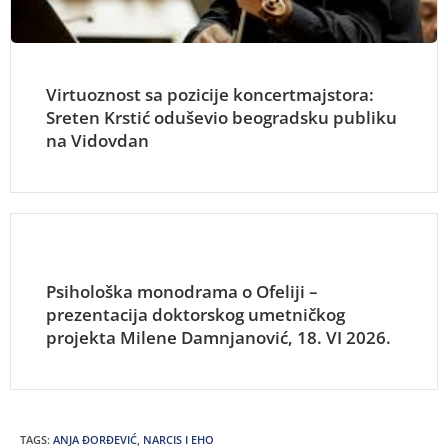
Virtuoznost sa pozicije koncertmajstora:
Sreten Krstić oduševio beogradsku publiku
na Vidovdan
Psihološka monodrama o Ofeliji –
prezentacija doktorskog umetničkog
projekta Milene Damnjanović, 18. VI 2026.
TAGS
:
ANJA ĐORĐEVIĆ
,
NARCIS I EHO