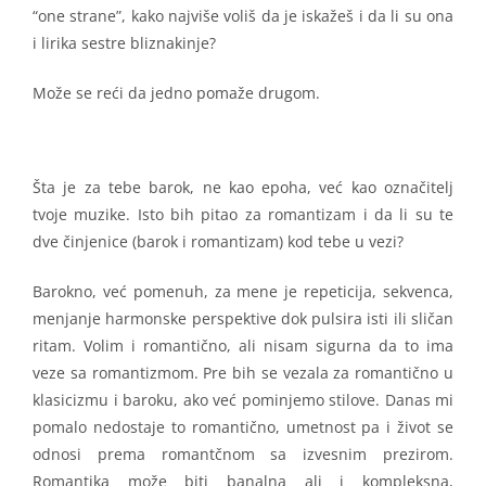
“one strane”, kako najviše voliš da je iskažeš i da li su ona
i lirika sestre bliznakinje?
Može se reći da jedno pomaže drugom.
Šta je za tebe barok, ne kao epoha, već kao označitelj
tvoje muzike. Isto bih pitao za romantizam i da li su te
dve činjenice (barok i romantizam) kod tebe u vezi?
Barokno, već pomenuh, za mene je repeticija, sekvenca,
menjanje harmonske perspektive dok pulsira isti ili sličan
ritam. Volim i romantično, ali nisam sigurna da to ima
veze sa romantizmom. Pre bih se vezala za romantično u
klasicizmu i baroku, ako već pominjemo stilove. Danas mi
pomalo nedostaje to romantično, umetnost pa i život se
odnosi prema romantčnom sa izvesnim prezirom.
Romantika može biti banalna ali i kompleksna,