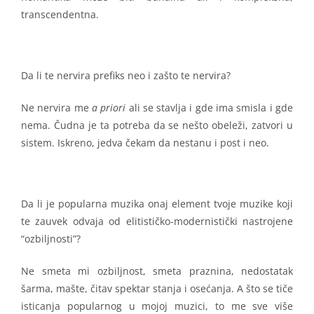
transcendentna.
Da li te nervira prefiks neo i zašto te nervira?
Ne nervira me
a priori
ali se stavlja i gde ima smisla i gde
nema. Čudna je ta potreba da se nešto obeleži, zatvori u
sistem. Iskreno, jedva čekam da nestanu i post i neo.
Da li je popularna muzika onaj element tvoje muzike koji
te zauvek odvaja od elitističko-modernistički nastrojene
“ozbiljnosti”?
Ne smeta mi ozbiljnost, smeta praznina, nedostatak
šarma, mašte, čitav spektar stanja i osećanja. A što se tiče
isticanja popularnog u mojoj muzici, to me sve više