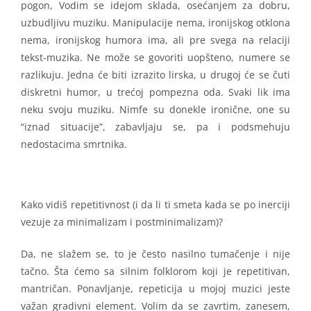
pogon, Vodim se idejom sklada, osećanjem za dobru,
uzbudljivu muziku. Manipulacije nema, ironijskog otklona
nema, ironijskog humora ima, ali pre svega na relaciji
tekst-muzika. Ne može se govoriti uopšteno, numere se
razlikuju. Jedna će biti izrazito lirska, u drugoj će se čuti
diskretni humor, u trećoj pompezna oda. Svaki lik ima
neku svoju muziku. Nimfe su donekle ironične, one su
“iznad situacije”, zabavljaju se, pa i podsmehuju
nedostacima smrtnika.
Kako vidiš repetitivnost (i da li ti smeta kada se po inerciji
vezuje za minimalizam i postminimalizam)?
Da, ne slažem se, to je često nasilno tumačenje i nije
tačno. Šta ćemo sa silnim folklorom koji je repetitivan,
mantričan. Ponavljanje, repeticija u mojoj muzici jeste
važan gradivni element. Volim da se zavrtim, zanesem,