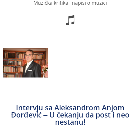
Muzička kritika i napisi o muzici
Intervju sa Aleksandrom Anjom
Đorđević ‒ U čekanju da post i neo
nestanu!