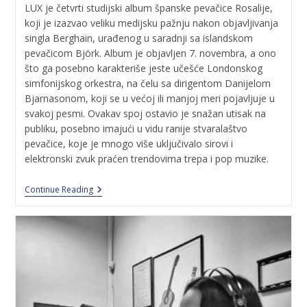
LUX je četvrti studijski album španske pevačice Rosalije,
koji je izazvao veliku medijsku pažnju nakon objavljivanja
singla Berghain, urađenog u saradnji sa islandskom
pevačicom Björk. Album je objavljen 7. novembra, a ono
što ga posebno karakteriše jeste učešće Londonskog
simfonijskog orkestra, na čelu sa dirigentom Danijelom
Bjarnasonom, koji se u većoj ili manjoj meri pojavljuje u
svakoj pesmi. Ovakav spoj ostavio je snažan utisak na
publiku, posebno imajući u vidu ranije stvaralaštvo
pevačice, koje je mnogo više uključivalo sirovi i
elektronski zvuk praćen trendovima trepa i pop muzike.
Continue Reading