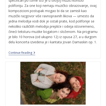
specifičan po tome što je u svojoj muzici koristio
polifoniju. Za one koji nemaju muzičko obrazovanje, ovaj
kompozicioni postupak mogao bi da se zamisli kao
muzički razgovor više ravnopravnih likova — umesto da
jedna melodija vodi dok je ostali prate, kod polifonije se
nekoliko različitih melodija prepliće i odvija istovremeno,
čineći teksturu muzike bogatom i složenom. Na programu
je bilo 10 horova (od ukupno 12) iz opusa 27, a u durgom
delu koncerta izvedena je i kantata Jovan Damaskin op. 1.
Continue Reading