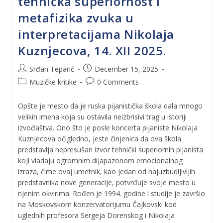
tehnička superiornost i
metafizika zvuka u
interpretacijama Nikolaja
Kuznjecova, 14. XII 2025.
Srđan Teparić
December 15, 2025
Muzičke kritike
0 Comments
Opšte je mesto da je ruska pijanistička škola dala mnogo
velikih imena koja su ostavila neizbrisivi trag u istoriji
izvođaštva. Ono što je posle koncerta pijaniste Nikolaja
Kuznjecova očigledno, jeste činjenica da ova škola
predstavlja nepresušan izvor tehnički superiornih pijanista
koji vladaju ogromnim dijapazonom emocionalnog
izraza, čime ovaj umetnik, kao jedan od najuzbudljivijih
predstavnika nove generacije, potvrđuje svoje mesto u
njenim okvirima. Rođen je 1994. godine i studije je završio
na Moskovskom konzervatorijumu Čajkovski kod
uglednih profesora Sergeja Dorenskog i Nikolaja