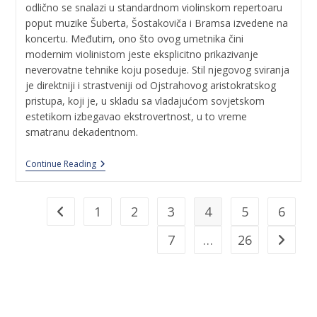
odlično se snalazi u standardnom violinskom repertoaru
poput muzike Šuberta, Šostakoviča i Bramsa izvedene na
koncertu. Međutim, ono što ovog umetnika čini
modernim violinistom jeste eksplicitno prikazivanje
neverovatne tehnike koju poseduje. Stil njegovog sviranja
je direktniji i strastveniji od Ojstrahovog aristokratskog
pristupa, koji je, u skladu sa vladajućom sovjetskom
estetikom izbegavao ekstrovertnost, u to vreme
smatranu dekadentnom.
Continue Reading
1
2
3
4
5
6
7
…
26