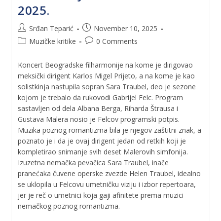
2025.
Srđan Teparić
November 10, 2025
Muzičke kritike
0 Comments
Koncert Beogradske filharmonije na kome je dirigovao
meksički dirigent Karlos Migel Prijeto, a na kome je kao
solistkinja nastupila sopran Sara Traubel, deo je sezone
kojom je trebalo da rukovodi Gabrijel Felc. Program
sastavljen od dela Albana Berga, Riharda Štrausa i
Gustava Malera nosio je Felcov programski potpis.
Muzika poznog romantizma bila je njegov zaštitni znak, a
poznato je i da je ovaj dirigent jedan od retkih koji je
kompletirao snimanje svih deset Malerovih simfonija.
Izuzetna nemačka pevačica Sara Traubel, inače
pranećaka čuvene operske zvezde Helen Traubel, idealno
se uklopila u Felcovu umetničku viziju i izbor repertoara,
jer je reč o umetnici koja gaji afinitete prema muzici
nemačkog poznog romantizma.