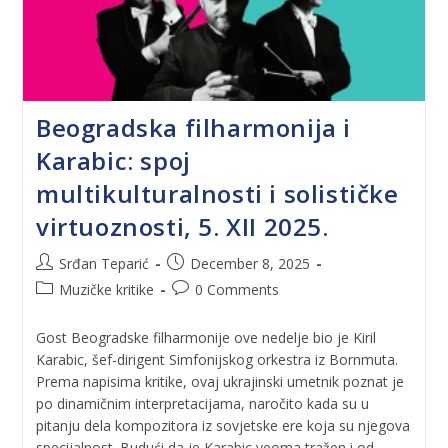
Beogradska filharmonija i
Karabic: spoj
multikulturalnosti i solističke
virtuoznosti, 5. XII 2025.
Srđan Teparić
December 8, 2025
Muzičke kritike
0 Comments
Gost Beogradske filharmonije ove nedelje bio je Kiril
Karabic, šef-dirigent Simfonijskog orkestra iz Bornmuta.
Prema napisima kritike, ovaj ukrajinski umetnik poznat je
po dinamičnim interpretacijama, naročito kada su u
pitanju dela kompozitora iz sovjetske ere koja su njegova
specijalnost. Budući da je Karabic veoma tražen i od