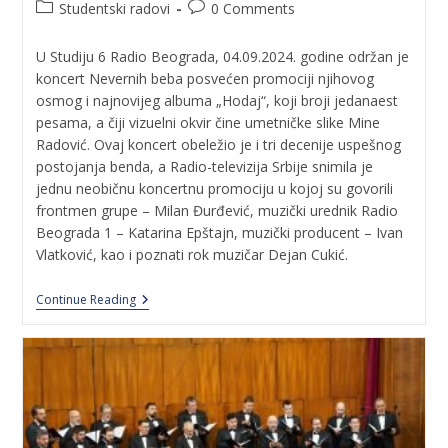
Studentski radovi
0 Comments
U Studiju 6 Radio Beograda, 04.09.2024. godine održan je
koncert Nevernih beba posvećen promociji njihovog
osmog i najnovijeg albuma „Hodaj“, koji broji jedanaest
pesama, a čiji vizuelni okvir čine umetničke slike Mine
Radović. Ovaj koncert obeležio je i tri decenije uspešnog
postojanja benda, a Radio-televizija Srbije snimila je
jednu neobičnu koncertnu promociju u kojoj su govorili
frontmen grupe – Milan Đurđević, muzički urednik Radio
Beograda 1 – Katarina Epštajn, muzički producent – Ivan
Vlatković, kao i poznati rok muzičar Dejan Cukić.
Continue Reading