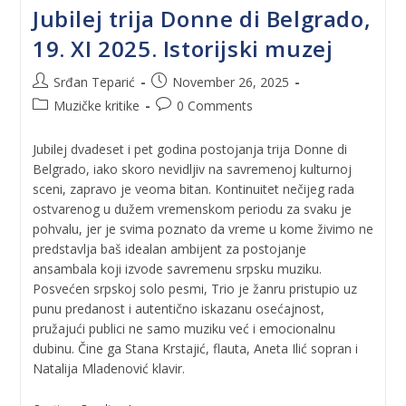
Jubilej trija Donne di Belgrado,
19. XI 2025. Istorijski muzej
Srđan Teparić
November 26, 2025
Muzičke kritike
0 Comments
Jubilej dvadeset i pet godina postojanja trija Donne di
Belgrado, iako skoro nevidljiv na savremenoj kulturnoj
sceni, zapravo je veoma bitan. Kontinuitet nečijeg rada
ostvarenog u dužem vremenskom periodu za svaku je
pohvalu, jer je svima poznato da vreme u kome živimo ne
predstavlja baš idealan ambijent za postojanje
ansambala koji izvode savremenu srpsku muziku.
Posvećen srpskoj solo pesmi, Trio je žanru pristupio uz
punu predanost i autentično iskazanu osećajnost,
pružajući publici ne samo muziku već i emocionalnu
dubinu. Čine ga Stana Krstajić, flauta, Aneta Ilić sopran i
Natalija Mladenović klavir.