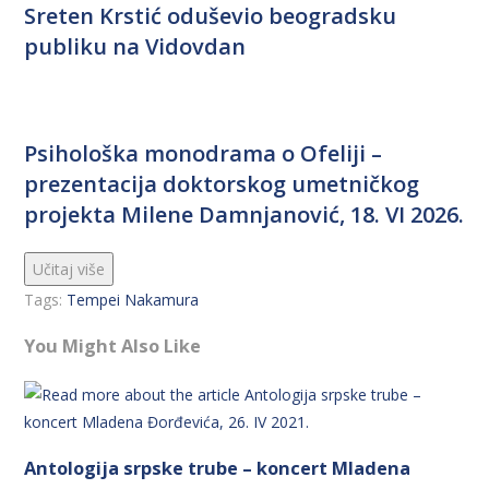
Sreten Krstić oduševio beogradsku
publiku na Vidovdan
Psihološka monodrama o Ofeliji –
prezentacija doktorskog umetničkog
projekta Milene Damnjanović, 18. VI 2026.
Učitaj više
Tags
:
Tempei Nakamura
You Might Also Like
Antologija srpske trube – koncert Mladena