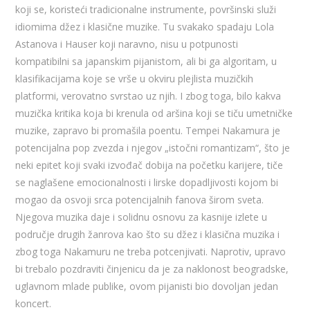
koji se, koristeći tradicionalne instrumente, površinski služi
idiomima džez i klasične muzike. Tu svakako spadaju Lola
Astanova i Hauser koji naravno, nisu u potpunosti
kompatibilni sa japanskim pijanistom, ali bi ga algoritam, u
klasifikacijama koje se vrše u okviru plejlista muzičkih
platformi, verovatno svrstao uz njih. I zbog toga, bilo kakva
muzička kritika koja bi krenula od aršina koji se tiču umetničke
muzike, zapravo bi promašila poentu. Tempei Nakamura je
potencijalna pop zvezda i njegov „istočni romantizam“, što je
neki epitet koji svaki izvođač dobija na početku karijere, tiče
se naglašene emocionalnosti i lirske dopadljivosti kojom bi
mogao da osvoji srca potencijalnih fanova širom sveta.
Njegova muzika daje i solidnu osnovu za kasnije izlete u
područje drugih žanrova kao što su džez i klasična muzika i
zbog toga Nakamuru ne treba potcenjivati. Naprotiv, upravo
bi trebalo pozdraviti činjenicu da je za naklonost beogradske,
uglavnom mlade publike, ovom pijanisti bio dovoljan jedan
koncert.