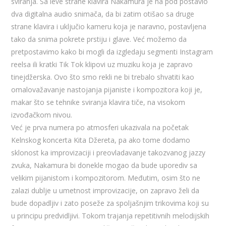
sviranja. Sa leve strane klavira Nakamura je na pod postavio
dva digitalna audio snimača, da bi zatim otišao sa druge
strane klavira i uključio kameru koja je naravno, postavljena
tako da snima pokrete prstiju i glave. Već možemo da
pretpostavimo kako bi mogli da izgledaju segmenti Instagram
reelsa ili kratki Tik Tok klipovi uz muziku koja je zapravo
tinejdžerska. Ovo što smo rekli ne bi trebalo shvatiti kao
omalovažavanje nastojanja pijaniste i kompozitora koji je,
makar što se tehnike sviranja klavira tiče, na visokom
izvođačkom nivou.
Već je prva numera po atmosferi ukazivala na početak
Kelnskog koncerta Kita Džereta, pa ako tome dodamo
sklonost ka improvizaciji i preovladavanje takozvanog jazzy
zvuka, Nakamura bi donekle mogao da bude uporediv sa
velikim pijanistom i kompozitorom. Međutim, osim što ne
zalazi dublje u umetnost improvizacije, on zapravo želi da
bude dopadljiv i zato poseže za spoljašnjim trikovima koji su
u principu predvidljivi. Tokom trajanja repetitivnih melodijskih