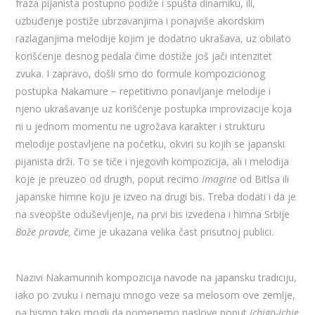
fraza pijanista postupno podiže i spušta dinamiku, ili,
uzbuđenje postiže ubrzavanjima i ponajviše akordskim
razlaganjima melodije kojim je dodatno ukrašava, uz obilato
korišćenje desnog pedala čime dostiže još jači intenzitet
zvuka. I zapravo, došli smo do formule kompozicionog
postupka Nakamure − repetitivno ponavljanje melodije i
njeno ukrašavanje uz korišćenje postupka improvizacije koja
ni u jednom momentu ne ugrožava karakter i strukturu
melodije postavljene na početku, okviri su kojih se japanski
pijanista drži. To se tiče i njegovih kompozicija, ali i melodija
koje je preuzeo od drugih, poput recimo
Imagine
od Bitlsa ili
japanske himne koju je izveo na drugi bis. Treba dodati i da je
na sveopšte oduševljenje, na prvi bis izvedena i himna Srbije
Bože pravde,
čime je ukazana velika čast prisutnoj publici.
Nazivi Nakamurinih kompozicija navode na japansku tradiciju,
iako po zvuku i nemaju mnogo veze sa melosom ove zemlje,
pa bismo tako mogli da pomenemo naslove poput
Ichigo-Ichie