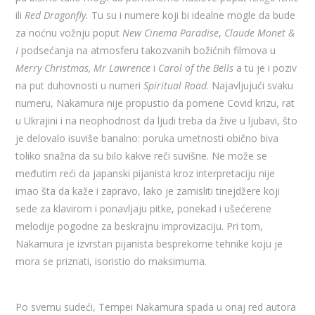
ili
Red Dragonfly.
Tu su i numere koji bi idealne mogle da bude
za noćnu vožnju poput
New Cinema Paradise
,
Claude Monet &
I
podsećanja na atmosferu takozvanih božićnih filmova u
Merry Christmas, Mr Lawrence
i
Carol of the Bells
a tu je i poziv
na put duhovnosti u numeri
Spiritual Road
. Najavljujući svaku
numeru, Nakamura nije propustio da pomene Covid krizu, rat
u Ukrajini i na neophodnost da ljudi treba da žive u ljubavi, što
je delovalo isuviše banalno: poruka umetnosti obično biva
toliko snažna da su bilo kakve reči suvišne. Ne može se
međutim reći da japanski pijanista kroz interpretaciju nije
imao šta da kaže i zapravo, lako je zamisliti tinejdžere koji
sede za klavirom i ponavljaju pitke, ponekad i ušećerene
melodije pogodne za beskrajnu improvizaciju. Pri tom,
Nakamura je izvrstan pijanista besprekorne tehnike koju je
mora se priznati, isoristio do maksimuma.
Po svemu sudeći, Tempei Nakamura spada u onaj red autora