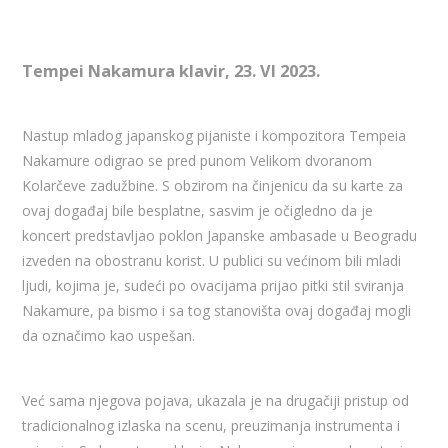
Tempei Nakamura klavir, 23. VI 2023.
Nastup mladog japanskog pijaniste i kompozitora Tempeia
Nakamure odigrao se pred punom Velikom dvoranom
Kolarčeve zadužbine. S obzirom na činjenicu da su karte za
ovaj događaj bile besplatne, sasvim je očigledno da je
koncert predstavljao poklon Japanske ambasade u Beogradu
izveden na obostranu korist. U publici su većinom bili mladi
ljudi, kojima je, sudeći po ovacijama prijao pitki stil sviranja
Nakamure, pa bismo i sa tog stanovišta ovaj događaj mogli
da označimo kao uspešan.
Već sama njegova pojava, ukazala je na drugačiji pristup od
tradicionalnog izlaska na scenu, preuzimanja instrumenta i